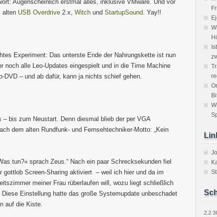
ort: Augenscheinlich erstmal alles, inklusive VMware. Und vor
Fr
m alten
USB Overdrive
2.x,
Witch
und
StartupSound
. Yay!!
Ej
Wi
H
Is
echtes Experiment: Das unterste Ende der Nahrungskette ist nun
zw
r noch alle Leo-Updates eingespielt und in die Time Machine
Tr
o-DVD – und ab dafür, kann ja nichts schief gehen.
re
Or
Bi
W
Sp
us – bis zum Neustart. Denn diesmal blieb der per VGA
ach dem alten Rundfunk- und Fernsehtechniker-Motto: „Kein
Lin
J
Was tun?« sprach Zeus.“ Nach ein paar Schrecksekunden fiel
Ka
gottlob Screen-Sharing aktiviert – weil ich hier und da im
St
eitszimmer meiner Frau rüberlaufen will, wozu liegt schließlich
Sch
: Diese Einstellung hatte das große Systemupdate unbeschadet
n auf die Kiste.
2.2
3