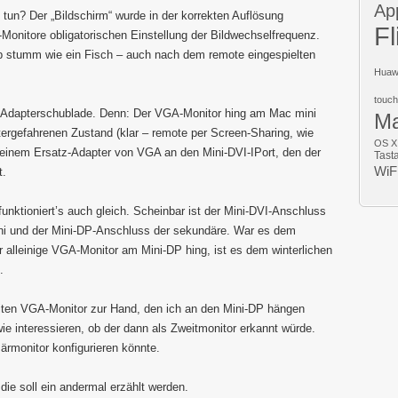
Ap
tun? Der „Bildschirm“ wurde in der korrekten Auflösung
Fl
A-Monitore obligatorischen Einstellung der Bildwechselfrequenz.
ieb stumm wie ein Fisch – auch nach dem remote eingespielten
Huaw
touch
 die Adapterschublade. Denn: Der VGA-Monitor hing am Mac mini
M
tergefahrenen Zustand (klar – remote per Screen-Sharing, wie
OS X
 einem Ersatz-Adapter von VGA an den Mini-DVI-IPort, den der
Tast
WiF
t.
unktioniert’s auch gleich. Scheinbar ist der Mini-DVI-Anschluss
ni und der Mini-DP-Anschluss der sekundäre. War es dem
 alleinige VGA-Monitor am Mini-DP hing, ist es dem winterlichen
.
iten VGA-Monitor zur Hand, den ich an den Mini-DP hängen
e interessieren, ob der dann als Zweitmonitor erkannt würde.
rmonitor konfigurieren könnte.
die soll ein andermal erzählt werden.