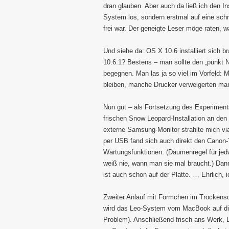
dran glauben. Aber auch da ließ ich den In
System los, sondern erstmal auf eine schr
frei war. Der geneigte Leser möge raten, 
Und siehe da: OS X 10.6 installiert sich br
10.6.1? Bestens – man sollte den „punkt N
begegnen. Man las ja so viel im Vorfeld:
bleiben, manche Drucker verweigerten ma
Nun gut – als Fortsetzung des Experiment
frischen Snow Leopard-Installation an de
externe Samsung-Monitor strahlte mich via
per USB fand sich auch direkt den Canon-Ti
Wartungsfunktionen. (Daumenregel für jed
weiß nie, wann man sie mal braucht.) Dan
ist auch schon auf der Platte. … Ehrlich, i
Zweiter Anlauf mit Förmchen im Trockensc
wird das Leo-System vom MacBook auf di
Problem). Anschließend frisch ans Werk, L