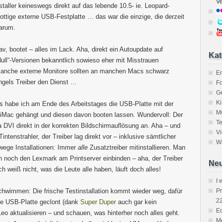
V
staller keineswegs direkt auf das lebende 10.5- ie. Leopard-
ottige externe USB-Festplatte … das war die einzige, die derzeit
warum.
av, bootet – alles im Lack. Aha, direkt ein Autoupdate auf
Kat
ull“-Versionen bekanntlich sowieso eher mit Misstrauen
 Manche externe Monitore sollten an manchen Macs schwarz
E
ngels Treiber den Dienst …
Fo
Ge
K
s habe ich am Ende des Arbeitstages die USB-Platte mit der
M
n iMac gehängt und diesen davon booten lassen. Wundervoll: Der
Te
 DVI direkt in der korrekten Bildschirmauflösung an. Aha – und
V
ntenstrahler, der Treiber lag direkt vor – inklusive sämtlicher
Wa
wege Installationen: Immer
alle
Zusatztreiber mitinstallieren. Man
n noch den Lexmark am Printserver einbinden – aha, der Treiber
Neu
ch weiß nicht, was die Leute alle haben, läuft doch alles!
I 
hwimmen: Die frische Testinstallation kommt wieder weg, dafür
P
2
e USB-Platte geclont (dank
Super Duper
auch gar kein
Ec
eo aktualisieren – und schauen, was hinterher noch alles geht.
Me