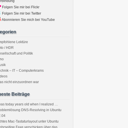
erbindung
Folgen Sie mir bei Flickr
Folgen Sie mir bei Twitter
Abonnieren Sie mich bei YouTube
egorien
mpfohlene Lektüre
to / HDR
sellschaft und Politik
ino
usik
chnik – IT – Computerkrams
ideos
s nicht einzuordnen war
este Beiträge
was today years old when I realized …
roblemlösung DNS-Resolving in Ubuntu
2.04
htes Mac-Tastaturlayout unter Ubuntu
hrseitige Faxe verschicken über das