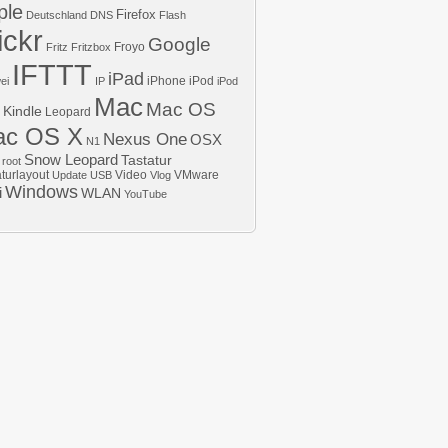
ple
Firefox
Deutschland
DNS
Flash
ickr
Google
Froyo
Fritz
Fritzbox
IFTTT
iPad
iPhone
iPod
ei
IP
iPod
Mac
Mac OS
Kindle
Leopard
ac OS X
Nexus One
OSX
N1
Snow Leopard
Tastatur
root
aturlayout
Video
VMware
Update
USB
Vlog
Windows
i
WLAN
YouTube