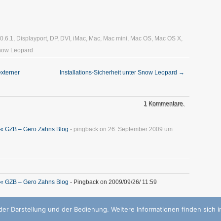
0.6.1
,
Displayport
,
DP
,
DVI
,
iMac
,
Mac
,
Mac mini
,
Mac OS
,
Mac OS X
,
now Leopard
xterner
Installations-Sicherheit unter Snow Leopard
→
1 Kommentare.
« GZB – Gero Zahns Blog
- pingback on 26. September 2009 um
« GZB – Gero Zahns Blog
- Pingback on 2009/09/26/ 11:59
er Darstellung und der Bedienung. Weitere Informationen finden sich 
r.oza.hn | Powered by
zBench
and
WordPress