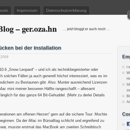
posts
Impressum
Datenschutzerklärung
log – ger.oza.hn
… jetzt bloggt er auch noch …
cken bei der Installation
Emp
 2009
I 
0.6 „Snow Leopard“ – und ich als technikbegeisterter oder
Wi
h solchen Fällen ja auch generell höchst interessiert, was es im
H
freulichem zu Bestaunen gibt. Also: Munter ausreichend Lizenzen
Is
ac mini meiner besseren Hälfte rangeschafft – allesamt
zw
nglich für das ganze 64 Bit-Gehuddel. (Mehr zu derlei Details
Bi
A
Co
rationen am offenen Herzen“ gern auf die sichere Tour: Mochte
ginnen. Da der iMac im Büroalltag schlicht und ergreifend zu
 war, musste erstmal das MacBook am zweiten Schreibtisch