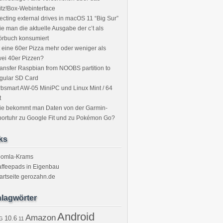
itz!Box-Webinterface
ecting external drives in macOS 11 “Big Sur”
e man die aktuelle Ausgabe der c’t als
örbuch konsumiert
t eine 60er Pizza mehr oder weniger als
ei 40er Pizzen?
ansfer Raspbian from NOOBS partition to
gular SD Card
bsmart AW-05 MiniPC und Linux Mint / 64
t
ie bekommt man Daten von der Garmin-
ortuhr zu Google Fit und zu Pokémon Go?
ks
oomla-Krams
ffeepads in Eigenbau
artseite gerozahn.de
lagwörter
Android
Amazon
10.6
G
11