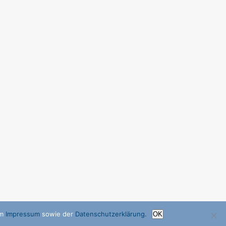
im
Impressum
sowie der
Datenschutzerklärung.
OK
↑
Nach oben