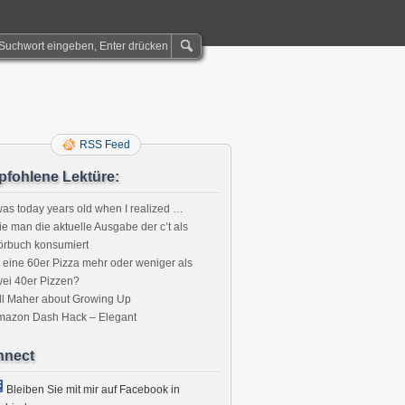
RSS Feed
fohlene Lektüre:
was today years old when I realized …
e man die aktuelle Ausgabe der c’t als
örbuch konsumiert
t eine 60er Pizza mehr oder weniger als
ei 40er Pizzen?
ll Maher about Growing Up
mazon Dash Hack – Elegant
nnect
Bleiben Sie mit mir auf Facebook in