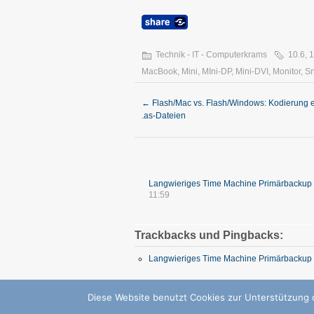
Technik - IT - Computerkrams
10.6
,
1
MacBook
,
Mini
,
MIni-DP
,
Mini-DVI
,
Monitor
,
S
←
Flash/Mac vs. Flash/Windows: Kodierung e
.as-Dateien
Langwieriges Time Machine Primärbackup 
11:59
Trackbacks und Pingbacks:
Langwieriges Time Machine Primärbackup 
Diese Website benutzt Cookies zur Unterstützung d
Copyright © 2026 GZB – Gero Zahns Blog – ge