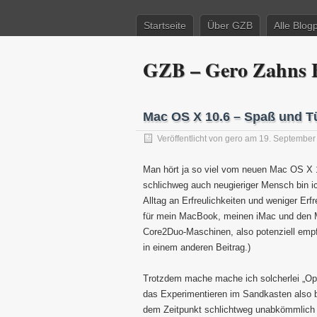
Startseite
Über GZB
Alle Blog
GZB – Gero Zahns B
Mac OS X 10.6 – Spaß und Tü
Veröffentlicht von
gero
am 19. September
Man hört ja so viel vom neuen Mac OS X 1
schlichweg auch neugieriger Mensch bin ic
Alltag an Erfreulichkeiten und weniger Er
für mein MacBook, meinen iMac und den M
Core2Duo-Maschinen, also potenziell empfä
in einem anderen Beitrag.)
Trotzdem mache mache ich solcherlei „Ope
das Experimentieren im Sandkasten also be
dem Zeitpunkt schlichtweg unabkömmlich