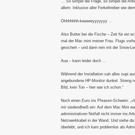
… So simpel die Frage, so simpel die Antw
allem: Inklusive aller Ferkeltreiber wie de
Ohhhhhhh-keeeeeyyyyyyy …
Also Butter bei die Fische – Zeit für ein 
mal der Mac mini meiner Frau. Flugs vorhe
gesichert – und dann rein mit der Snow-Le
Aua – kann leider doch …
Während der Installation sah alles supi a
angebundene HP-Monitor dunkel. Streng n
Bild, kein Ton – hier war ich schon.“
Noch einen Euro ins Phrasen-Schwein: „»
mir siedendheiß ein: Auf dem Mac Mini war 
administrativen Notfall nicht immer ins Arb
Netzwerkkabel in der Wand. Und siehe da
überlebt, und ich kam problemlos als Admi