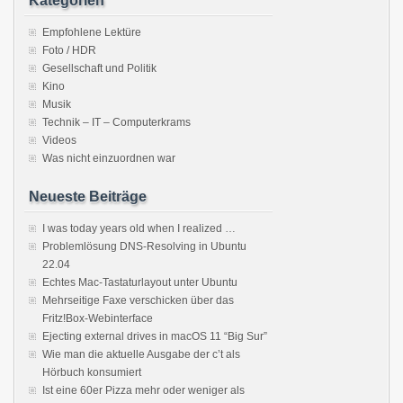
Kategorien
Empfohlene Lektüre
Foto / HDR
Gesellschaft und Politik
Kino
Musik
Technik – IT – Computerkrams
Videos
Was nicht einzuordnen war
Neueste Beiträge
I was today years old when I realized …
Problemlösung DNS-Resolving in Ubuntu
22.04
Echtes Mac-Tastaturlayout unter Ubuntu
Mehrseitige Faxe verschicken über das
Fritz!Box-Webinterface
Ejecting external drives in macOS 11 “Big Sur”
Wie man die aktuelle Ausgabe der c’t als
Hörbuch konsumiert
Ist eine 60er Pizza mehr oder weniger als