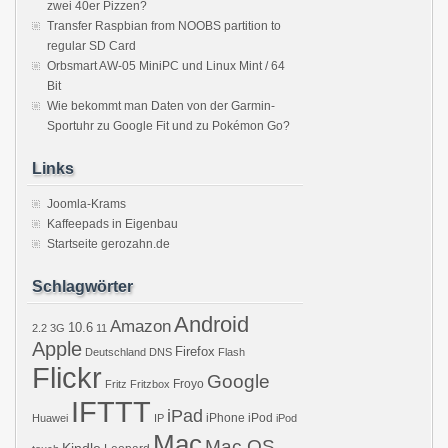
zwei 40er Pizzen?
Transfer Raspbian from NOOBS partition to
regular SD Card
Orbsmart AW-05 MiniPC und Linux Mint / 64
Bit
Wie bekommt man Daten von der Garmin-
Sportuhr zu Google Fit und zu Pokémon Go?
Links
Joomla-Krams
Kaffeepads in Eigenbau
Startseite gerozahn.de
Schlagwörter
Android
Amazon
10.6
2.2
3G
11
Apple
Firefox
Deutschland
DNS
Flash
Flickr
Google
Froyo
Fritz
Fritzbox
IFTTT
iPad
iPhone
iPod
Huawei
IP
iPod
Mac
Mac OS