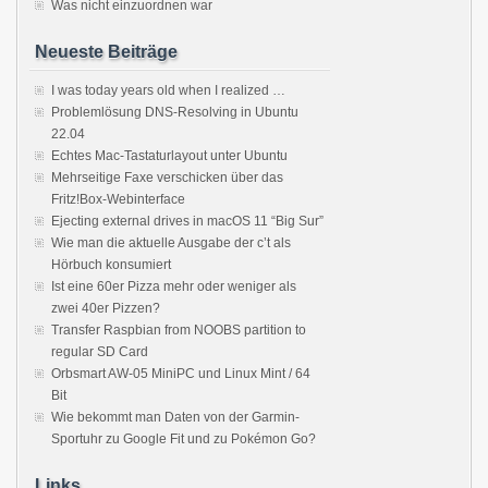
Was nicht einzuordnen war
Neueste Beiträge
I was today years old when I realized …
Problemlösung DNS-Resolving in Ubuntu
22.04
Echtes Mac-Tastaturlayout unter Ubuntu
Mehrseitige Faxe verschicken über das
Fritz!Box-Webinterface
Ejecting external drives in macOS 11 “Big Sur”
Wie man die aktuelle Ausgabe der c’t als
Hörbuch konsumiert
Ist eine 60er Pizza mehr oder weniger als
zwei 40er Pizzen?
Transfer Raspbian from NOOBS partition to
regular SD Card
Orbsmart AW-05 MiniPC und Linux Mint / 64
Bit
Wie bekommt man Daten von der Garmin-
Sportuhr zu Google Fit und zu Pokémon Go?
Links