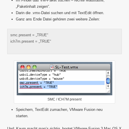
Im Finder das VM-Paket suchen – rechte Maustaste,
„Paketinhalt zeigen“.
Darin die .vmx-Datei suchen und mit TextEdit öffnen.
Ganz ans Ende Datei gehören zwei weitere Zeilen:
smc.present = „TRUE“
ich7m.present = „TRUE“
SMC / ICH7M present
Speichern, TextEdit zumachen, VMware Fusion neu
starten.
Und: Kaum macht man’s richtig, bootet VMware Fusion 3 Mac OS X