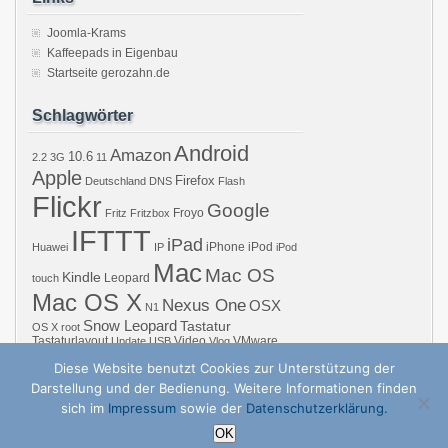
Joomla-Krams
Kaffeepads in Eigenbau
Startseite gerozahn.de
Schlagwörter
Android
Amazon
10.6
2.2
3G
11
Apple
Firefox
Deutschland
DNS
Flash
Flickr
Google
Froyo
Fritz
Fritzbox
IFTTT
iPad
iPhone
iPod
Huawei
IP
iPod
Mac
Mac OS
Kindle
Leopard
touch
Mac OS X
Nexus One
OSX
N1
Snow Leopard
Tastatur
OS X
root
Tastaturlayout
Video
VMware
Update
USB
Vlog
Windows
WiFi
WLAN
YouTube
Diese Website benutzt Cookies zur Unterstützung der
Darstellung und der Bedienung. Weitere Informationen finden
sich im
Impressum
sowie der
Datenschutzerklärung.
Copyright © 2026 GZB – Gero Zahns Blog – ger.oza.hn | Powered by
zBench
a
OK
↑
Nach oben