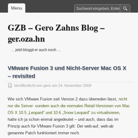
Menu
GZB – Gero Zahns Blog –
ger.oza.hn
… jetzt bloggt er auch noch …
VMware Fusion 3 und Nicht-Server Mac OS X
– revisited
Veröffentlicht von
gero
am 24. November 2009
Wie sich VMware Fusion seit Version 2 dazu überreden lässt,
nicht
nur die Server- sondern auch die normalen Retail-Versionen von Mac
OS X 10.5 „Leopard“ und 10.6 „Snow Leopard“ zu virtualisieren
,
hatte ich ja schon einmal angedeutet – und auch, dass das im
Prinzip auch für VMware Fusion 3 gilt: Der web-auf, web-ab
genannte Patch funktioniert immer noch.