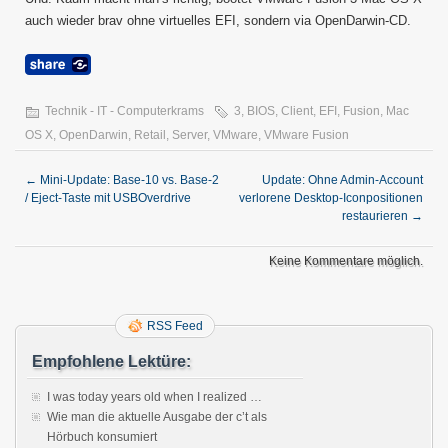
auch wieder brav ohne virtuelles EFI, sondern via OpenDarwin-CD.
Technik - IT - Computerkrams
3
,
BIOS
,
Client
,
EFI
,
Fusion
,
Mac
OS X
,
OpenDarwin
,
Retail
,
Server
,
VMware
,
VMware Fusion
←
Mini-Update: Base-10 vs. Base-2
Update: Ohne Admin-Account
/ Eject-Taste mit USBOverdrive
verlorene Desktop-Iconpositionen
restaurieren
→
Keine Kommentare möglich.
RSS Feed
Empfohlene Lektüre:
I was today years old when I realized …
Wie man die aktuelle Ausgabe der c’t als
Hörbuch konsumiert