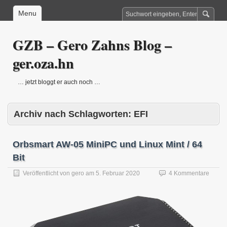
Menu
GZB – Gero Zahns Blog –
ger.oza.hn
… jetzt bloggt er auch noch …
Archiv nach Schlagworten:
EFI
Orbsmart AW-05 MiniPC und Linux Mint / 64
Bit
Veröffentlicht von
gero
am
5. Februar 2020
4 Kommentare