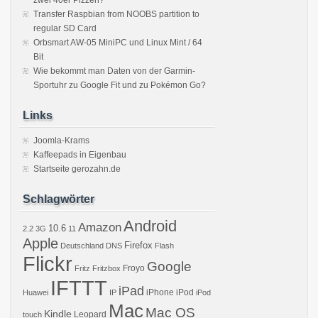
zwei 40er Pizzen?
Transfer Raspbian from NOOBS partition to
regular SD Card
Orbsmart AW-05 MiniPC und Linux Mint / 64
Bit
Wie bekommt man Daten von der Garmin-
Sportuhr zu Google Fit und zu Pokémon Go?
Links
Joomla-Krams
Kaffeepads in Eigenbau
Startseite gerozahn.de
Schlagwörter
Android
Amazon
10.6
2.2
3G
11
Apple
Firefox
Deutschland
DNS
Flash
Flickr
Google
Froyo
Fritz
Fritzbox
IFTTT
iPad
iPhone
iPod
Huawei
IP
iPod
Mac
Mac OS
Kindle
Leopard
touch