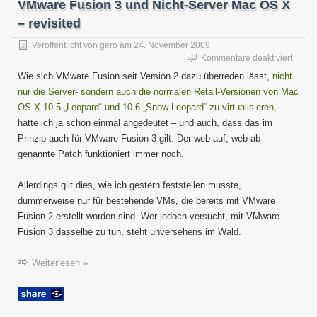
VMware Fusion 3 und Nicht-Server Mac OS X
– revisited
Veröffentlicht von
gero
am
24. November 2009
für
Kommentare deaktiviert
VMwa
Wie sich VMware Fusion seit Version 2 dazu überreden lässt,
nicht
Fusio
nur die Server- sondern auch die normalen Retail-Versionen von Mac
3
OS X 10.5 „Leopard“ und 10.6 „Snow Leopard“ zu virtualisieren
,
und
Nicht-
hatte ich ja schon einmal angedeutet – und auch, dass das im
Server
Prinzip auch für VMware Fusion 3 gilt: Der web-auf, web-ab
Mac
genannte Patch funktioniert immer noch.
OS
X
Allerdings gilt dies, wie ich gestern feststellen musste,
–
revisit
dummerweise nur für bestehende VMs, die bereits mit VMware
Fusion 2 erstellt worden sind. Wer jedoch versucht, mit VMware
Fusion 3 dasselbe zu tun, steht unversehens im Wald.
Weiterlesen »