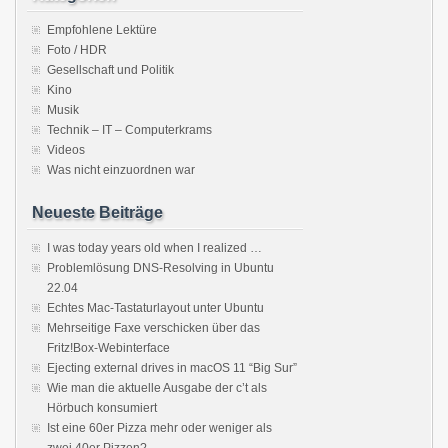
Empfohlene Lektüre
Foto / HDR
Gesellschaft und Politik
Kino
Musik
Technik – IT – Computerkrams
Videos
Was nicht einzuordnen war
Neueste Beiträge
I was today years old when I realized …
Problemlösung DNS-Resolving in Ubuntu
22.04
Echtes Mac-Tastaturlayout unter Ubuntu
Mehrseitige Faxe verschicken über das
Fritz!Box-Webinterface
Ejecting external drives in macOS 11 “Big Sur”
Wie man die aktuelle Ausgabe der c’t als
Hörbuch konsumiert
Ist eine 60er Pizza mehr oder weniger als