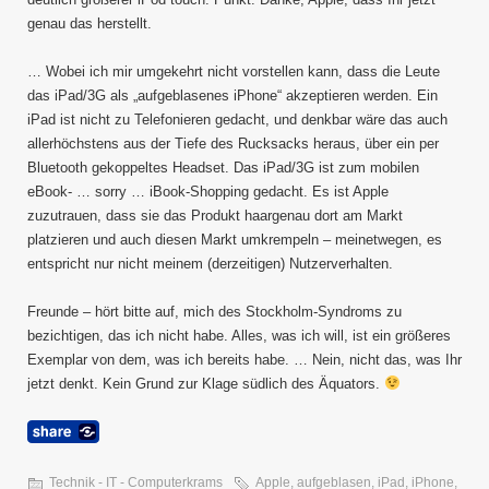
genau das herstellt.
… Wobei ich mir umgekehrt nicht vorstellen kann, dass die Leute
das iPad/3G als „aufgeblasenes iPhone“ akzeptieren werden. Ein
iPad ist nicht zu Telefonieren gedacht, und denkbar wäre das auch
allerhöchstens aus der Tiefe des Rucksacks heraus, über ein per
Bluetooth gekoppeltes Headset. Das iPad/3G ist zum mobilen
eBook- … sorry … iBook-Shopping gedacht. Es ist Apple
zuzutrauen, dass sie das Produkt haargenau dort am Markt
platzieren und auch diesen Markt umkrempeln – meinetwegen, es
entspricht nur nicht meinem (derzeitigen) Nutzerverhalten.
Freunde – hört bitte auf, mich des Stockholm-Syndroms zu
bezichtigen, das ich nicht habe. Alles, was ich will, ist ein größeres
Exemplar von dem, was ich bereits habe. … Nein, nicht das, was Ihr
jetzt denkt. Kein Grund zur Klage südlich des Äquators.
Technik - IT - Computerkrams
Apple
,
aufgeblasen
,
iPad
,
iPhone
,