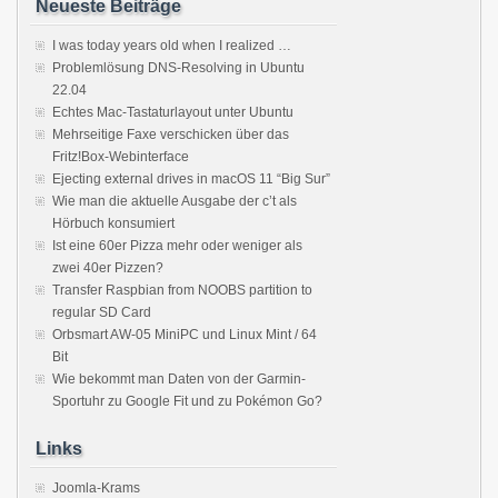
Neueste Beiträge
I was today years old when I realized …
Problemlösung DNS-Resolving in Ubuntu
22.04
Echtes Mac-Tastaturlayout unter Ubuntu
Mehrseitige Faxe verschicken über das
Fritz!Box-Webinterface
Ejecting external drives in macOS 11 “Big Sur”
Wie man die aktuelle Ausgabe der c’t als
Hörbuch konsumiert
Ist eine 60er Pizza mehr oder weniger als
zwei 40er Pizzen?
Transfer Raspbian from NOOBS partition to
regular SD Card
Orbsmart AW-05 MiniPC und Linux Mint / 64
Bit
Wie bekommt man Daten von der Garmin-
Sportuhr zu Google Fit und zu Pokémon Go?
Links
Joomla-Krams