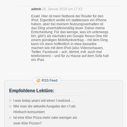
admin
28. Januar 2010 um 17:43
Exakt. Hier ist mein Netbook der Router für den
iPod. Eigentlich wollte ich stattdessen ein iPhone
haben, aber bei meinem Nutzungsverhalten ist
das DIng unverhältnismäßig teuer. Daher meine
Entscheidung: Für das wenige, was ich unterwegs
bin, gibt’s als nächstes ein Google Nexus One mit
einem günstigen Mobilfunkvertrag – mit dem Ding
kann ich dann hoffentlich in etwa dasselbe
machen wie mit dem iPod (also Videoschauen,
Twitter, Facebook – ach, stimmt, evtl. auch mal
telefonieren) – und für zu Hause auf dem Sofa halt
ein iPad.
RSS Feed
Empfohlene Lektüre:
I was today years old when I realized …
Wie man die aktuelle Ausgabe der c’t als
Hörbuch konsumiert
Ist eine 60er Pizza mehr oder weniger als
zwei 40er Pizzen?