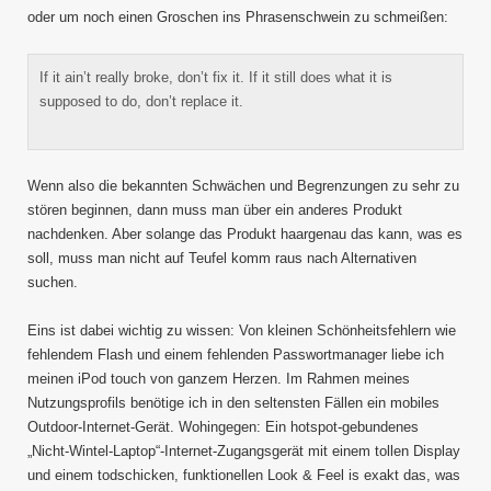
oder um noch einen Groschen ins Phrasenschwein zu schmeißen:
If it ain’t really broke, don’t fix it. If it still does what it is
supposed to do, don’t replace it.
Wenn also die bekannten Schwächen und Begrenzungen zu sehr zu
stören beginnen, dann muss man über ein anderes Produkt
nachdenken. Aber solange das Produkt haargenau das kann, was es
soll, muss man nicht auf Teufel komm raus nach Alternativen
suchen.
Eins ist dabei wichtig zu wissen: Von kleinen Schönheitsfehlern wie
fehlendem Flash und einem fehlenden Passwortmanager liebe ich
meinen iPod touch von ganzem Herzen. Im Rahmen meines
Nutzungsprofils benötige ich in den seltensten Fällen ein mobiles
Outdoor-Internet-Gerät. Wohingegen: Ein hotspot-gebundenes
„Nicht-Wintel-Laptop“-Internet-Zugangsgerät mit einem tollen Display
und einem todschicken, funktionellen Look & Feel is exakt das, was