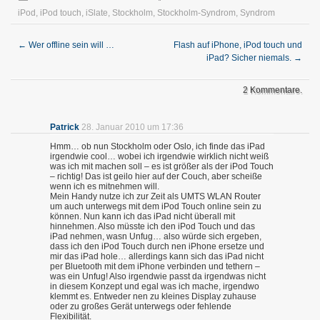
iPod
,
iPod touch
,
iSlate
,
Stockholm
,
Stockholm-Syndrom
,
Syndrom
←
Wer offline sein will …
Flash auf iPhone, iPod touch und
iPad? Sicher niemals.
→
2 Kommentare.
Patrick
28. Januar 2010 um 17:36
Hmm… ob nun Stockholm oder Oslo, ich finde das iPad
irgendwie cool… wobei ich irgendwie wirklich nicht weiß
was ich mit machen soll – es ist größer als der iPod Touch
– richtig! Das ist geilo hier auf der Couch, aber scheiße
wenn ich es mitnehmen will.
Mein Handy nutze ich zur Zeit als UMTS WLAN Router
um auch unterwegs mit dem iPod Touch online sein zu
können. Nun kann ich das iPad nicht überall mit
hinnehmen. Also müsste ich den iPod Touch und das
iPad nehmen, wasn Unfug… also würde sich ergeben,
dass ich den iPod Touch durch nen iPhone ersetze und
mir das iPad hole… allerdings kann sich das iPad nicht
per Bluetooth mit dem iPhone verbinden und tethern –
was ein Unfug! Also irgendwie passt da irgendwas nicht
in diesem Konzept und egal was ich mache, irgendwo
klemmt es. Entweder nen zu kleines Display zuhause
oder zu großes Gerät unterwegs oder fehlende
Flexibilität.