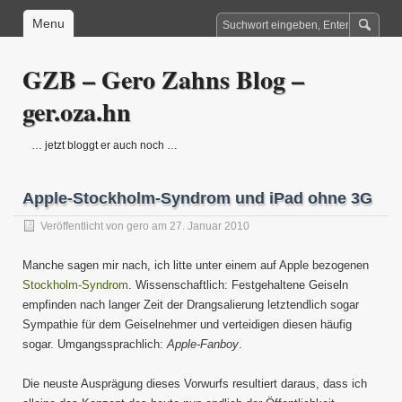
Menu
GZB – Gero Zahns Blog –
ger.oza.hn
… jetzt bloggt er auch noch …
Apple-Stockholm-Syndrom und iPad ohne 3G
Veröffentlicht von
gero
am 27. Januar 2010
Manche sagen mir nach, ich litte unter einem auf Apple bezogenen
Stockholm-Syndrom
. Wissenschaftlich: Festgehaltene Geiseln
empfinden nach langer Zeit der Drangsalierung letztendlich sogar
Sympathie für dem Geiselnehmer und verteidigen diesen häufig
sogar. Umgangssprachlich:
Apple-Fanboy
.
Die neuste Ausprägung dieses Vorwurfs resultiert daraus, dass ich