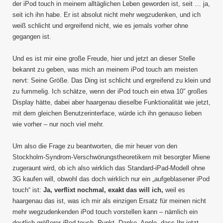
der iPod touch in meinem alltäglichen Leben geworden ist, seit … ja,
seit ich ihn habe. Er ist absolut nicht mehr wegzudenken, und ich
weiß schlicht und ergreifend nicht, wie es jemals vorher ohne
gegangen ist.
Und es ist mir eine große Freude, hier und jetzt an dieser Stelle
bekannt zu geben, was mich an meinem iPod touch am meisten
nervt: Seine Größe. Das Ding ist schlicht und ergreifend zu klein und
zu fummelig. Ich schätze, wenn der iPod touch ein etwa 10″ großes
Display hätte, dabei aber haargenau dieselbe Funktionalität wie jetzt,
mit dem gleichen Benutzerinterface, würde ich ihn genauso lieben
wie vorher – nur noch viel mehr.
Um also die Frage zu beantworten, die mir heuer von den
Stockholm-Syndrom-Verschwörungstheoretikern mit besorgter Miene
zugeraunt wird, ob ich also wirklich das Standard-iPad-Modell ohne
3G kaufen will, obwohl das doch wirklich nur ein „aufgeblasener iPod
touch“ ist:
Ja, verflixt nochmal, exakt das will ich,
weil es
haargenau das ist, was ich mir als einzigen Ersatz für meinen nicht
mehr wegzudenkenden iPod touch vorstellen kann – nämlich ein
deutlich größerer iPod touch. Punkt. Danke, Apple, dass Ihr jetzt