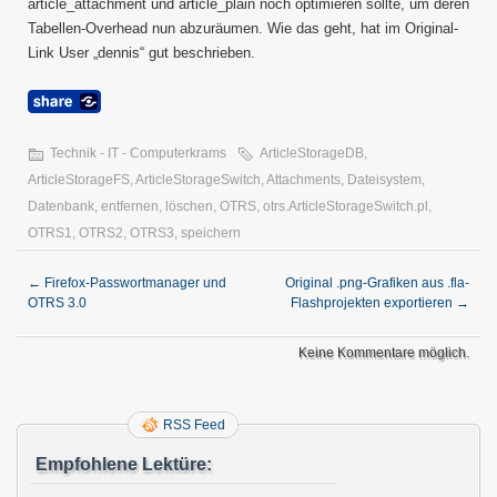
article_attachment und article_plain noch optimieren sollte, um deren
Tabellen-Overhead nun abzuräumen. Wie das geht, hat im Original-
Link User „dennis“ gut beschrieben.
Technik - IT - Computerkrams
ArticleStorageDB
,
ArticleStorageFS
,
ArticleStorageSwitch
,
Attachments
,
Dateisystem
,
Datenbank
,
entfernen
,
löschen
,
OTRS
,
otrs.ArticleStorageSwitch.pl
,
OTRS1
,
OTRS2
,
OTRS3
,
speichern
←
Firefox-Passwortmanager und
Original .png-Grafiken aus .fla-
OTRS 3.0
Flashprojekten exportieren
→
Keine Kommentare möglich.
RSS Feed
Empfohlene Lektüre: