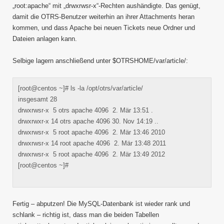
„root:apache“ mit „drwxrwsr-x“-Rechten aushändigte. Das genügt,
damit die OTRS-Benutzer weiterhin an ihrer Attachments heran
kommen, und dass Apache bei neuen Tickets neue Ordner und
Dateien anlagen kann.
Selbige lagern anschließend unter $OTRSHOME/var/article/:
[root@centos ~]# ls -la /opt/otrs/var/article/
insgesamt 28
drwxrwsr-x 5 otrs apache 4096 2. Mär 13:51 .
drwxrwxr-x 14 otrs apache 4096 30. Nov 14:19 ..
drwxrwsr-x 5 root apache 4096 2. Mär 13:46 2010
drwxrwsr-x 14 root apache 4096 2. Mär 13:48 2011
drwxrwsr-x 5 root apache 4096 2. Mär 13:49 2012
[root@centos ~]#
Fertig – abputzen! Die MySQL-Datenbank ist wieder rank und
schlank – richtig ist, dass man die beiden Tabellen