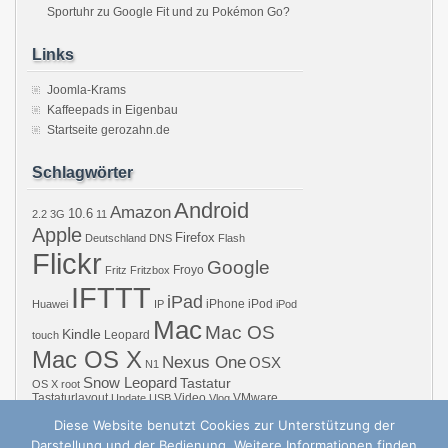
Sportuhr zu Google Fit und zu Pokémon Go?
Links
Joomla-Krams
Kaffeepads in Eigenbau
Startseite gerozahn.de
Schlagwörter
Android
Amazon
10.6
2.2
3G
11
Apple
Firefox
Deutschland
DNS
Flash
Flickr
Google
Froyo
Fritz
Fritzbox
IFTTT
iPad
iPhone
iPod
Huawei
IP
iPod
Mac
Mac OS
Kindle
Leopard
touch
Mac OS X
Nexus One
OSX
N1
Snow Leopard
Tastatur
OS X
root
Tastaturlayout
Video
VMware
Update
USB
Vlog
Windows
WiFi
WLAN
YouTube
Diese Website benutzt Cookies zur Unterstützung der
Darstellung und der Bedienung. Weitere Informationen finden