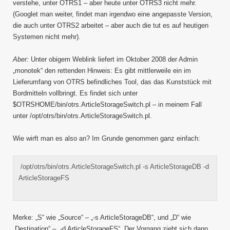
verstehe, unter OTRS1 – aber heute unter OTRS3 nicht mehr.
(Googlet man weiter, findet man irgendwo eine angepasste Version,
die auch unter OTRS2 arbeitet – aber auch die tut es auf heutigen
Systemen nicht mehr).
Aber:
Unter obigem Weblink liefert im Oktober 2008 der Admin
„monotek“ den rettenden Hinweis: Es gibt mittlerweile ein im
Lieferumfang von OTRS befindliches Tool, das das Kunststück mit
Bordmitteln vollbringt. Es findet sich unter
$OTRSHOME/bin/otrs.ArticleStorageSwitch.pl – in meinem Fall
unter /opt/otrs/bin/otrs.ArticleStorageSwitch.pl.
Wie wirft man es also an? Im Grunde genommen ganz einfach:
/opt/otrs/bin/otrs.ArticleStorageSwitch.pl -s ArticleStorageDB -d
ArticleStorageFS
Merke: „S“ wie „Source“ – „-s ArticleStorageDB“, und „D“ wie
„Destination“ – „-d ArticleStorageFS“. Der Vorgang zieht sich dann