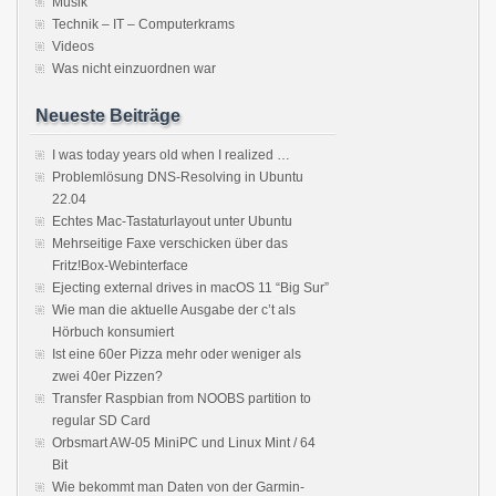
Musik
Technik – IT – Computerkrams
Videos
Was nicht einzuordnen war
Neueste Beiträge
I was today years old when I realized …
Problemlösung DNS-Resolving in Ubuntu
22.04
Echtes Mac-Tastaturlayout unter Ubuntu
Mehrseitige Faxe verschicken über das
Fritz!Box-Webinterface
Ejecting external drives in macOS 11 “Big Sur”
Wie man die aktuelle Ausgabe der c’t als
Hörbuch konsumiert
Ist eine 60er Pizza mehr oder weniger als
zwei 40er Pizzen?
Transfer Raspbian from NOOBS partition to
regular SD Card
Orbsmart AW-05 MiniPC und Linux Mint / 64
Bit
Wie bekommt man Daten von der Garmin-