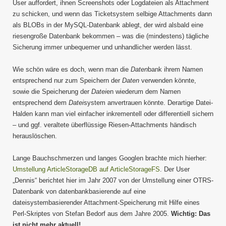
User auffordert, ihnen Screenshots oder Logdateien als Attachment
zu schicken, und wenn das Ticketsystem selbige Attachments dann
als BLOBs in der MySQL-Datenbank ablegt, der wird alsbald eine
riesengroße Datenbank bekommen – was die (mindestens) tägliche
Sicherung immer unbequemer und unhandlicher werden lässt.
Wie schön wäre es doch, wenn man die
Daten
bank ihrem Namen
entsprechend nur zum Speichern der
Daten
verwenden könnte,
sowie die Speicherung der
Datei
en wiederum dem Namen
entsprechend dem
Datei
system anvertrauen könnte. Derartige Datei-
Halden kann man viel einfacher inkrementell oder differentiell sichern
– und ggf. veraltete überflüssige Riesen-Attachments händisch
herauslöschen.
Lange Bauchschmerzen und langes Googlen brachte mich hierher:
Umstellung ArticleStorageDB auf ArticleStorageFS
. Der User
„Dennis“ berichtet hier im Jahr 2007 von der Umstellung einer OTRS-
Datenbank von datenbankbasierende auf eine
dateisystembasierender Attachment-Speicherung mit Hilfe eines
Perl-Skriptes von Stefan Bedorf aus dem Jahre 2005.
Wichtig: Das
ist nicht mehr aktuell!