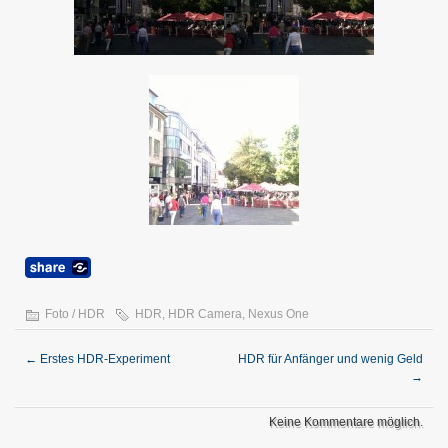
Foto / HDR
HDR
,
HDR Camera
,
Nexus One
←
Erstes HDR-Experiment
HDR für Anfänger und wenig Geld
→
Keine Kommentare möglich.