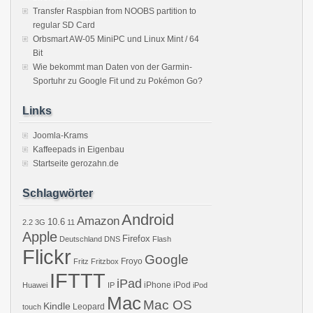
Transfer Raspbian from NOOBS partition to
regular SD Card
Orbsmart AW-05 MiniPC und Linux Mint / 64
Bit
Wie bekommt man Daten von der Garmin-
Sportuhr zu Google Fit und zu Pokémon Go?
Links
Joomla-Krams
Kaffeepads in Eigenbau
Startseite gerozahn.de
Schlagwörter
Android
Amazon
10.6
2.2
3G
11
Apple
Firefox
Deutschland
DNS
Flash
Flickr
Google
Froyo
Fritz
Fritzbox
IFTTT
iPad
iPhone
iPod
Huawei
IP
iPod
Mac
Mac OS
Kindle
Leopard
touch