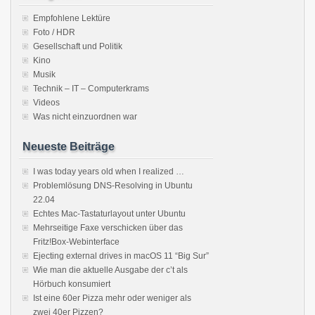
Empfohlene Lektüre
Foto / HDR
Gesellschaft und Politik
Kino
Musik
Technik – IT – Computerkrams
Videos
Was nicht einzuordnen war
Neueste Beiträge
I was today years old when I realized …
Problemlösung DNS-Resolving in Ubuntu
22.04
Echtes Mac-Tastaturlayout unter Ubuntu
Mehrseitige Faxe verschicken über das
Fritz!Box-Webinterface
Ejecting external drives in macOS 11 “Big Sur”
Wie man die aktuelle Ausgabe der c’t als
Hörbuch konsumiert
Ist eine 60er Pizza mehr oder weniger als
zwei 40er Pizzen?