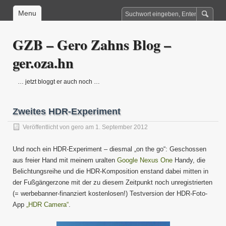
Menu
GZB – Gero Zahns Blog –
ger.oza.hn
… jetzt bloggt er auch noch …
Zweites HDR-Experiment
Veröffentlicht von
gero
am 1. September 2012
Und noch ein HDR-Experiment – diesmal „on the go“: Geschossen
aus freier Hand mit meinem uralten
Google Nexus One
Handy, die
Belichtungsreihe und die HDR-Komposition enstand dabei mitten in
der Fußgängerzone mit der zu diesem Zeitpunkt noch unregistrierten
(= werbebanner-finanziert kostenlosen!) Testversion der HDR-Foto-
App
„HDR Camera“
.