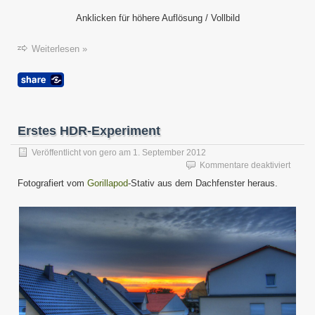
Anklicken für höhere Auflösung / Vollbild
Weiterlesen »
Erstes HDR-Experiment
Veröffentlicht von
gero
am
1. September 2012
für
Kommentare deaktiviert
Erstes
Fotografiert vom
Gorillapod
-Stativ aus dem Dachfenster heraus.
HDR-
Exper