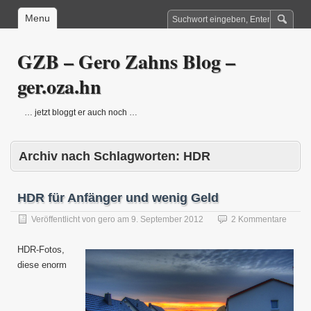
Menu
GZB – Gero Zahns Blog –
ger.oza.hn
… jetzt bloggt er auch noch …
Archiv nach Schlagworten:
HDR
HDR für Anfänger und wenig Geld
Veröffentlicht von
gero
am
9. September 2012
2 Kommentare
HDR-Fotos,
diese enorm