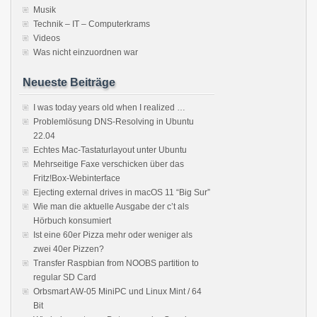
Musik
Technik – IT – Computerkrams
Videos
Was nicht einzuordnen war
Neueste Beiträge
I was today years old when I realized …
Problemlösung DNS-Resolving in Ubuntu
22.04
Echtes Mac-Tastaturlayout unter Ubuntu
Mehrseitige Faxe verschicken über das
Fritz!Box-Webinterface
Ejecting external drives in macOS 11 “Big Sur”
Wie man die aktuelle Ausgabe der c’t als
Hörbuch konsumiert
Ist eine 60er Pizza mehr oder weniger als
zwei 40er Pizzen?
Transfer Raspbian from NOOBS partition to
regular SD Card
Orbsmart AW-05 MiniPC und Linux Mint / 64
Bit