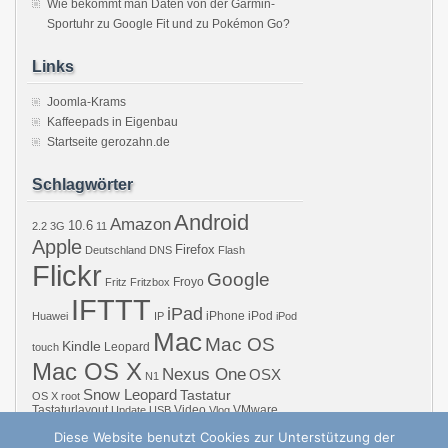
Wie bekommt man Daten von der Garmin-
Sportuhr zu Google Fit und zu Pokémon Go?
Links
Joomla-Krams
Kaffeepads in Eigenbau
Startseite gerozahn.de
Schlagwörter
Android
Amazon
10.6
2.2
3G
11
Apple
Firefox
Deutschland
DNS
Flash
Flickr
Google
Froyo
Fritz
Fritzbox
IFTTT
iPad
iPhone
iPod
Huawei
IP
iPod
Mac
Mac OS
Kindle
Leopard
touch
Mac OS X
Nexus One
OSX
N1
Snow Leopard
Tastatur
OS X
root
Tastaturlayout
Video
VMware
Update
USB
Vlog
Windows
WiFi
WLAN
YouTube
Diese Website benutzt Cookies zur Unterstützung der