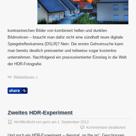
kontrastreichen Bilder von kombiniert hellen und dunklen
Bildmotiven – braucht man dafür nicht eine sündhaft teure digitale
Spiegelreflexkamera (DSLR)? Nein: Die ersten Gehversuche kann
man bereits deutlich preiswerter und teilweise sogar kostenlos
unternehmen. Nachfolgend ein praxisorientierter Einstieg in die Welt
der HDR-Fotografie.
Weiterlesen »
Zweites HDR-Experiment
Veröffentlicht von
gero
am
1. September 2012
für
Kommentare deaktiviert
Zweite
Und noch ein HDR-Experiment – diesmal „on the go“: Geschossen