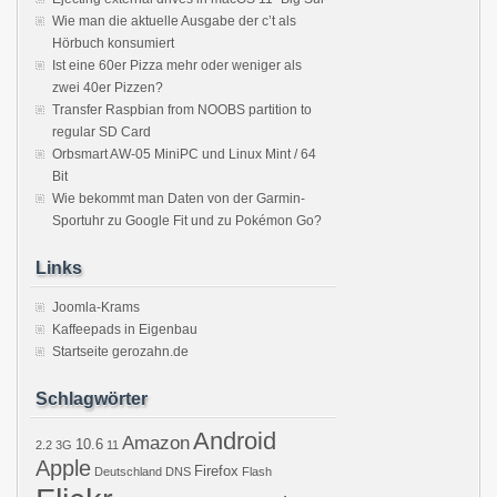
Wie man die aktuelle Ausgabe der c’t als
Hörbuch konsumiert
Ist eine 60er Pizza mehr oder weniger als
zwei 40er Pizzen?
Transfer Raspbian from NOOBS partition to
regular SD Card
Orbsmart AW-05 MiniPC und Linux Mint / 64
Bit
Wie bekommt man Daten von der Garmin-
Sportuhr zu Google Fit und zu Pokémon Go?
Links
Joomla-Krams
Kaffeepads in Eigenbau
Startseite gerozahn.de
Schlagwörter
Android
Amazon
10.6
2.2
3G
11
Apple
Firefox
Deutschland
DNS
Flash