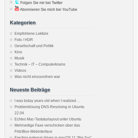
Folgen Sie mir bei Twitter
Abonnieren Sie mich bei YouTube
Kategorien
Empfohlene Lektüre
Foto / HDR
Gesellschaft und Politik
Kino
Musik
Technik – IT – Computerkrams
Videos
Was nicht einzuordnen war
Neueste Beiträge
I was today years old when I realized …
Problemlösung DNS-Resolving in Ubuntu
22.04
Echtes Mac-Tastaturlayout unter Ubuntu
Mehrseitige Faxe verschicken über das
Fritz!Box-Webinterface
Ejecting external drives in macOS 11 “Big Sur”