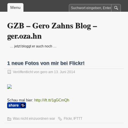
Menu
GZB – Gero Zahns Blog –
ger.oza.hn
… jetzt bloggt er auch noch …
1 neue Fotos von mir bei Flickr!
Veröffentlicht von
gero
am 13. Juni 2014
Schau mal hier:
http://ift.tt/1gGCmQh
Was nicht einzuordnen war
Flickr
,
IFTTT