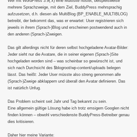
Wer mit WordPress 3.9(.x) eine Multisite hostet, beispielsweise
mehrere Sprachzweige, mit dem Ziel, BuddyPress mehrsprachig
aufzusetzen, d.h. diesen als MultiBlog (BP_ENABLE_MULTIBLOG)
betreibt, der bekommt das, was er erwartet: User registrieren sich
jeweils in ihrem (Sprach-)Blog und erscheinen postwendend auch in
den anderen (Sprach-)Zweigen.
Das gilt allerdings nicht für deren selbst hochgeladene Avatar-Bilder:
Jeder sieht nur die Avatare, die in seiner eigenen (Sprach-)Site
hochgeladen worden sind – was scheinbar so gewünscht ist, und
sich nach Durchsicht des $blogroot/wp-content/uploads belegen
lässt. Das heißt: Jeder User müsste also streng genommen alle
(Sprach-)Zweige abklappern und überall den Avatar definieren. Das
ist natürlich Unfug.
Das Problem scheint seit Jahr und Tag bekannt zu sein.
Eine allgemein gültige Lösung habe ich trotz emsigem Googlen nicht
finden können – obwohl verschiedenste BuddyPress-Betreiber genau
dies kritisieren.
Daher hier meine Variante: