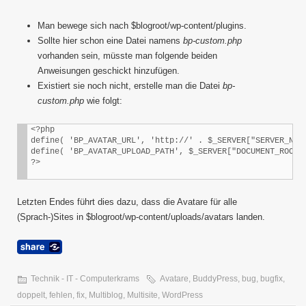
Man bewege sich nach $blogroot/wp-content/plugins.
Sollte hier schon eine Datei namens
bp-custom.php
vorhanden sein, müsste man folgende beiden
Anweisungen geschickt hinzufügen.
Existiert sie noch nicht, erstelle man die Datei
bp-
custom.php
wie folgt:
<?php

define( 'BP_AVATAR_URL', 'http://' . $_SERVER["SERVER_NAME
define( 'BP_AVATAR_UPLOAD_PATH', $_SERVER["DOCUMENT_ROOT"]
Letzten Endes führt dies dazu, dass die Avatare für alle
(Sprach-)Sites in $blogroot/wp-content/uploads/avatars landen.
Technik - IT - Computerkrams
Avatare
,
BuddyPress
,
bug
,
bugfix
,
doppelt
,
fehlen
,
fix
,
Multiblog
,
Multisite
,
WordPress