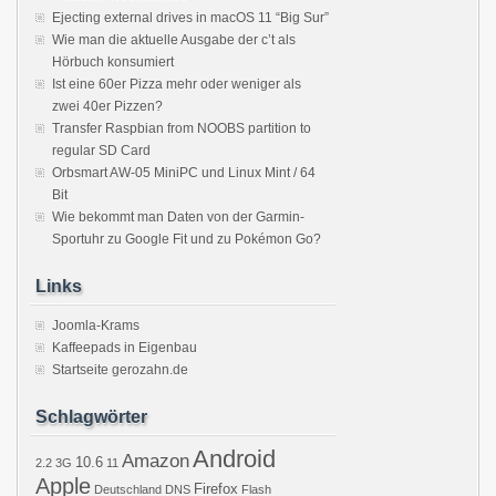
Ejecting external drives in macOS 11 “Big Sur”
Wie man die aktuelle Ausgabe der c’t als
Hörbuch konsumiert
Ist eine 60er Pizza mehr oder weniger als
zwei 40er Pizzen?
Transfer Raspbian from NOOBS partition to
regular SD Card
Orbsmart AW-05 MiniPC und Linux Mint / 64
Bit
Wie bekommt man Daten von der Garmin-
Sportuhr zu Google Fit und zu Pokémon Go?
Links
Joomla-Krams
Kaffeepads in Eigenbau
Startseite gerozahn.de
Schlagwörter
Android
Amazon
10.6
2.2
3G
11
Apple
Firefox
Deutschland
DNS
Flash