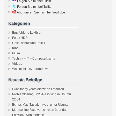
Folgen Sie mir bei Flickr
Folgen Sie mir bei Twitter
Abonnieren Sie mich bei YouTube
Kategorien
Empfohlene Lektüre
Foto / HDR
Gesellschaft und Politik
Kino
Musik
Technik – IT – Computerkrams
Videos
Was nicht einzuordnen war
Neueste Beiträge
I was today years old when I realized …
Problemlösung DNS-Resolving in Ubuntu
22.04
Echtes Mac-Tastaturlayout unter Ubuntu
Mehrseitige Faxe verschicken über das
Fritz!Box-Webinterface