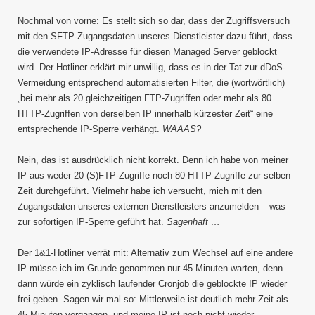
Nochmal von vorne: Es stellt sich so dar, dass der Zugriffsversuch
mit den SFTP-Zugangsdaten unseres Dienstleister dazu führt, dass
die verwendete IP-Adresse für diesen Managed Server geblockt
wird. Der Hotliner erklärt mir unwillig, dass es in der Tat zur dDoS-
Vermeidung entsprechend automatisierten Filter, die (wortwörtlich)
„bei mehr als 20 gleichzeitigen FTP-Zugriffen oder mehr als 80
HTTP-Zugriffen von derselben IP innerhalb kürzester Zeit“ eine
entsprechende IP-Sperre verhängt.
WAAAS?
Nein, das ist ausdrücklich nicht korrekt. Denn ich habe von meiner
IP aus weder 20 (S)FTP-Zugriffe noch 80 HTTP-Zugriffe zur selben
Zeit durchgeführt. Vielmehr habe ich versucht, mich mit den
Zugangsdaten unseres externen Dienstleisters anzumelden – was
zur sofortigen IP-Sperre geführt hat.
Sagenhaft …
Der 1&1-Hotliner verrät mit: Alternativ zum Wechsel auf eine andere
IP müsse ich im Grunde genommen nur 45 Minuten warten, denn
dann würde ein zyklisch laufender Cronjob die geblockte IP wieder
frei geben. Sagen wir mal so: Mittlerweile ist deutlich mehr Zeit als
45 Minuten vergangen, und meine IP ist noch nicht wieder