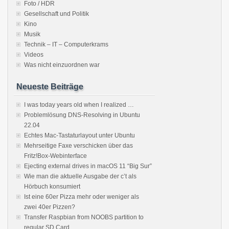
Foto / HDR
Gesellschaft und Politik
Kino
Musik
Technik – IT – Computerkrams
Videos
Was nicht einzuordnen war
Neueste Beiträge
I was today years old when I realized …
Problemlösung DNS-Resolving in Ubuntu
22.04
Echtes Mac-Tastaturlayout unter Ubuntu
Mehrseitige Faxe verschicken über das
Fritz!Box-Webinterface
Ejecting external drives in macOS 11 “Big Sur”
Wie man die aktuelle Ausgabe der c’t als
Hörbuch konsumiert
Ist eine 60er Pizza mehr oder weniger als
zwei 40er Pizzen?
Transfer Raspbian from NOOBS partition to
regular SD Card