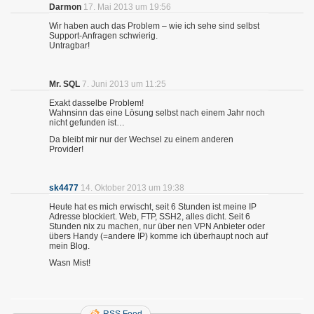
Darmon
17. Mai 2013 um 19:56
Wir haben auch das Problem – wie ich sehe sind selbst
Support-Anfragen schwierig.
Untragbar!
Mr. SQL
7. Juni 2013 um 11:25
Exakt dasselbe Problem!
Wahnsinn das eine Lösung selbst nach einem Jahr noch
nicht gefunden ist…
Da bleibt mir nur der Wechsel zu einem anderen
Provider!
sk4477
14. Oktober 2013 um 19:38
Heute hat es mich erwischt, seit 6 Stunden ist meine IP
Adresse blockiert. Web, FTP, SSH2, alles dicht. Seit 6
Stunden nix zu machen, nur über nen VPN Anbieter oder
übers Handy (=andere IP) komme ich überhaupt noch auf
mein Blog.
Wasn Mist!