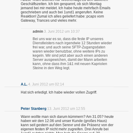
Geschäftszeiten. Ich bin gespannt, ob sich Montag
jemand bei mir meldet. Ich habe heute mehrfach Emails
geschrieben und auch bei 1und1 angerufen. Keine
Reaktion! Zumal ich alles geliefert habe: pcaps vom
Gateway, Trances und vieles mehr.
admin
3. Juni 2012 um 10:37
Bei uns war es so, dass die feste IP unseres
Dienstleisters nach irgendwie 12 Stunden wieder
frei war, und auch seine SFTP-Zugangsdaten
waren wieder benutzbar, ohne weitere IPs zu
kegeln. Wir sind jetzt aber auch einen anderen
Server ausgewichen, damit der Mann arbeiten
kann, ohne dass ihm 1&1 mit neuen Kapriolen
Steine in den Weg legt.
A.L.
4. Juni 2012 um 02:14
Hat sich erledigt. Ich habe wieder vollen Zugriff.
Peter Stanberg
13. Juni 2012 um 12:55
Wann wollte man sich darum kümmern? Am 31.05? heute
haben wir den 12.06 und unser Kunde (großes Haus)
kann seit gestern auf den Serevr und die Präsenz von der
eigenen festen IP nicht mehr zugreifen. Drei Anrufe bei