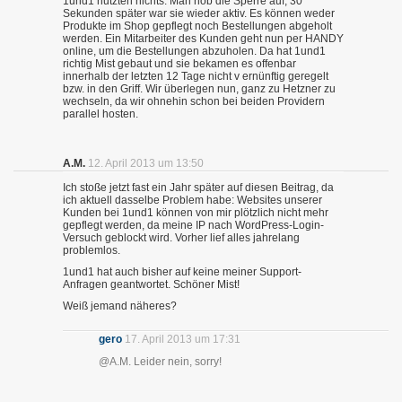
1und1 nutzten nichts. Man hob die Sperre auf, 30
Sekunden später war sie wieder aktiv. Es können weder
Produkte im Shop gepflegt noch Bestellungen abgeholt
werden. Ein Mitarbeiter des Kunden geht nun per HANDY
online, um die Bestellungen abzuholen. Da hat 1und1
richtig Mist gebaut und sie bekamen es offenbar
innerhalb der letzten 12 Tage nicht v ernünftig geregelt
bzw. in den Griff. Wir überlegen nun, ganz zu Hetzner zu
wechseln, da wir ohnehin schon bei beiden Providern
parallel hosten.
A.M.
12. April 2013 um 13:50
Ich stoße jetzt fast ein Jahr später auf diesen Beitrag, da
ich aktuell dasselbe Problem habe: Websites unserer
Kunden bei 1und1 können von mir plötzlich nicht mehr
gepflegt werden, da meine IP nach WordPress-Login-
Versuch geblockt wird. Vorher lief alles jahrelang
problemlos.
1und1 hat auch bisher auf keine meiner Support-
Anfragen geantwortet. Schöner Mist!
Weiß jemand näheres?
gero
17. April 2013 um 17:31
@A.M. Leider nein, sorry!