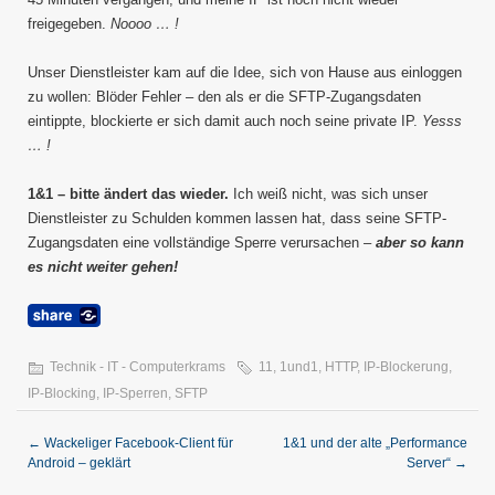
freigegeben.
Noooo … !
Unser Dienstleister kam auf die Idee, sich von Hause aus einloggen
zu wollen: Blöder Fehler – den als er die SFTP-Zugangsdaten
eintippte, blockierte er sich damit auch noch seine private IP.
Yesss
… !
1&1 – bitte ändert das wieder.
Ich weiß nicht, was sich unser
Dienstleister zu Schulden kommen lassen hat, dass seine SFTP-
Zugangsdaten eine vollständige Sperre verursachen –
aber so kann
es nicht weiter gehen!
Technik - IT - Computerkrams
11
,
1und1
,
HTTP
,
IP-Blockerung
,
IP-Blocking
,
IP-Sperren
,
SFTP
←
Wackeliger Facebook-Client für
1&1 und der alte „Performance
Android – geklärt
Server“
→