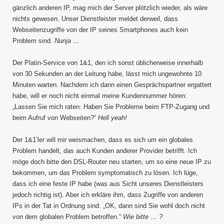
gänzlich anderen IP, mag mich der Server plötzlich wieder, als wäre
nichts gewesen. Unser Dienstleister meldet derweil, dass
Webseitenzugriffe von der IP seines Smartphones auch kein
Problem sind.
Nunja …
Der Platin-Service von 1&1, den ich sonst üblicherweise innerhalb
von 30 Sekunden an der Leitung habe, lässt mich ungewohnte 10
Minuten warten. Nachdem ich dann einen Gesprächspartner ergattert
habe, will er noch nicht einmal meine Kundennummer hören:
„Lassen Sie mich raten: Haben Sie Probleme beim FTP-Zugang und
beim Aufruf von Webseiten?“
Hell yeah!
Der 1&1’ler will mir weismachen, dass es sich um ein globales
Problem handelt, das auch Kunden anderer Provider betrifft. Ich
möge doch bitte den DSL-Router neu starten, um so eine neue IP zu
bekommen, um das Problem symptomatisch zu lösen. Ich lüge,
dass ich eine feste IP habe (was aus Sicht unseres Dienstleisters
jedoch richtig ist). Aber ich erkläre ihm, dass Zugriffe von anderen
IPs in der Tat in Ordnung sind. „OK, dann sind Sie wohl doch nicht
von dem globalen Problem betroffen.“
Wie bitte … ?