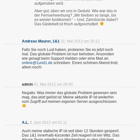
aufgehoben wird.
Aber gut, üben wir uns in Geduld. Wie war das in
der Fernsehwerbung? „Wir bleiben so lange, bis
es wieder funktioniert.“ – Und, Zahnbürste dabei?
Das Gästebett ist frisch aufgeschüttelt.
Andreas Maurer, 1&1
31. Mai 2012 um 20:12
Falls Sie noch Lust haben, probieren Sie es jetzt noch
mal. Das globale Problem ist nun behoben. Ansonsten
wie gesagt beim Support melden oder eine Mail an
online@1und1.de
schreiben. Einen schönen Abend trotz
allem noch!
admin
31. Mai 2012 um 20:40
Negativ: Was immer das globale Problem gewesen sein
mag, das jetzt gelöst ist: Meine aktuelle IP ist weiterhin
vom Zugriff auf meinen eigenen Server ausgeschlossen.
A.L.
3. Juni 2012 um 01:11
Auch meine statische IP ist seit über 12 Stunden gesperrt.
Das 1&1 innerhalb kürzester Zeit reagiert ist ein Witz. Das
Abuse Team arbeitet nur Wochentags zu den üblichen