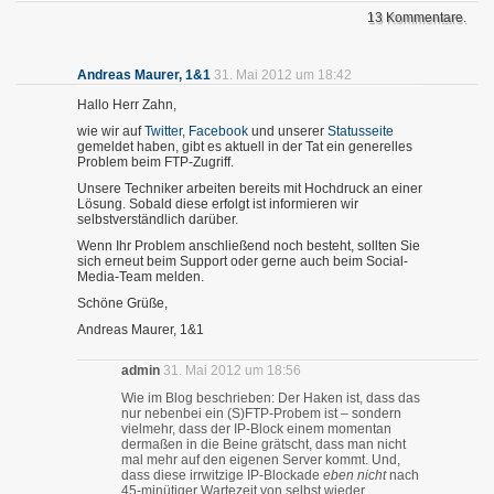
13 Kommentare.
Andreas Maurer, 1&1
31. Mai 2012 um 18:42
Hallo Herr Zahn,
wie wir auf
Twitter
,
Facebook
und unserer
Statusseite
gemeldet haben, gibt es aktuell in der Tat ein generelles
Problem beim FTP-Zugriff.
Unsere Techniker arbeiten bereits mit Hochdruck an einer
Lösung. Sobald diese erfolgt ist informieren wir
selbstverständlich darüber.
Wenn Ihr Problem anschließend noch besteht, sollten Sie
sich erneut beim Support oder gerne auch beim Social-
Media-Team melden.
Schöne Grüße,
Andreas Maurer, 1&1
admin
31. Mai 2012 um 18:56
Wie im Blog beschrieben: Der Haken ist, dass das
nur nebenbei ein (S)FTP-Probem ist – sondern
vielmehr, dass der IP-Block einem momentan
dermaßen in die Beine grätscht, dass man nicht
mal mehr auf den eigenen Server kommt. Und,
dass diese irrwitzige IP-Blockade
eben nicht
nach
45-minütiger Wartezeit von selbst wieder