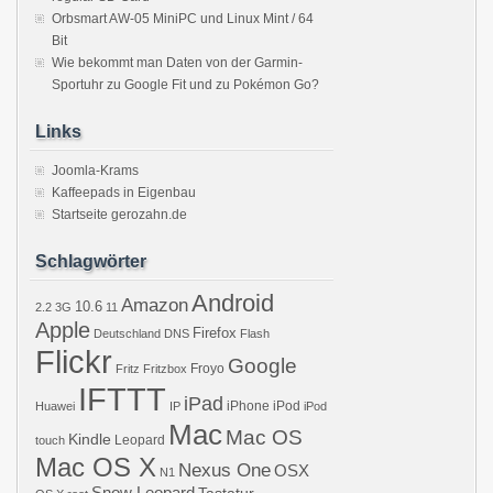
Orbsmart AW-05 MiniPC und Linux Mint / 64
Bit
Wie bekommt man Daten von der Garmin-
Sportuhr zu Google Fit und zu Pokémon Go?
Links
Joomla-Krams
Kaffeepads in Eigenbau
Startseite gerozahn.de
Schlagwörter
Android
Amazon
10.6
2.2
3G
11
Apple
Firefox
Deutschland
DNS
Flash
Flickr
Google
Froyo
Fritz
Fritzbox
IFTTT
iPad
iPhone
iPod
Huawei
IP
iPod
Mac
Mac OS
Kindle
Leopard
touch
Mac OS X
Nexus One
OSX
N1
Snow Leopard