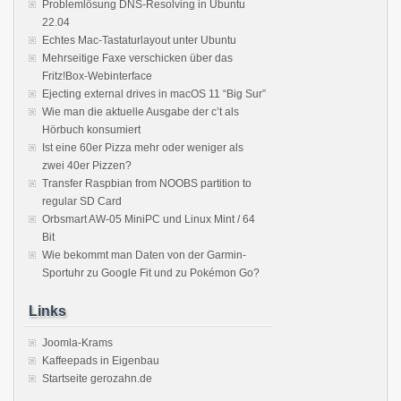
Problemlösung DNS-Resolving in Ubuntu
22.04
Echtes Mac-Tastaturlayout unter Ubuntu
Mehrseitige Faxe verschicken über das
Fritz!Box-Webinterface
Ejecting external drives in macOS 11 “Big Sur”
Wie man die aktuelle Ausgabe der c’t als
Hörbuch konsumiert
Ist eine 60er Pizza mehr oder weniger als
zwei 40er Pizzen?
Transfer Raspbian from NOOBS partition to
regular SD Card
Orbsmart AW-05 MiniPC und Linux Mint / 64
Bit
Wie bekommt man Daten von der Garmin-
Sportuhr zu Google Fit und zu Pokémon Go?
Links
Joomla-Krams
Kaffeepads in Eigenbau
Startseite gerozahn.de