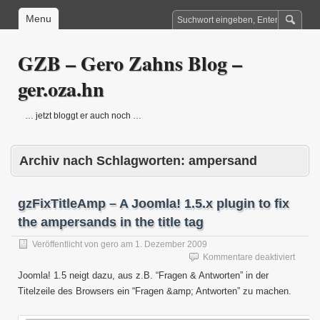
Menu
GZB – Gero Zahns Blog –
ger.oza.hn
… jetzt bloggt er auch noch …
Archiv nach Schlagworten:
ampersand
gzFixTitleAmp – A Joomla! 1.5.x plugin to fix
the ampersands in the title tag
Veröffentlicht von
gero
am
1. Dezember 2009
für
Kommentare deaktiviert
gzFixT
Joomla! 1.5 neigt dazu, aus z.B. “Fragen & Antworten” in der
–
Titelzeile des Browsers ein “Fragen &amp; Antworten” zu machen.
A
Jooml