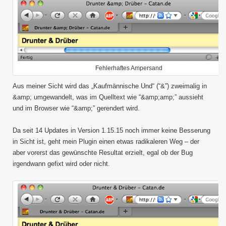
1.5.x
plugin
to
fix
the
amper
in
the
Fehlerhaftes Ampersand
title
tag
Aus meiner Sicht wird das „Kaufmännische Und“ (“&”) zweimalig in
&amp; umgewandelt, was im Quelltext wie “&amp;amp;” aussieht
und im Browser wie “&amp;” gerendert wird.
Da seit 14 Updates in Version 1.15.15 noch immer keine Besserung
in Sicht ist, geht mein Plugin einen etwas radikaleren Weg – der
aber vorerst das gewünschte Resultat erzielt, egal ob der Bug
irgendwann gefixt wird oder nicht.