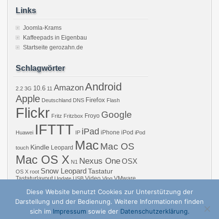
Links
Joomla-Krams
Kaffeepads in Eigenbau
Startseite gerozahn.de
Schlagwörter
Android
Amazon
10.6
2.2
3G
11
Apple
Firefox
Deutschland
DNS
Flash
Flickr
Google
Froyo
Fritz
Fritzbox
IFTTT
iPad
iPhone
iPod
Huawei
IP
iPod
Mac
Mac OS
Kindle
Leopard
touch
Mac OS X
Nexus One
OSX
N1
Snow Leopard
Tastatur
OS X
root
Tastaturlayout
Video
VMware
Update
USB
Vlog
Windows
WiFi
WLAN
YouTube
Diese Website benutzt Cookies zur Unterstützung der
Darstellung und der Bedienung. Weitere Informationen finden
sich im
Impressum
sowie der
Datenschutzerklärung.