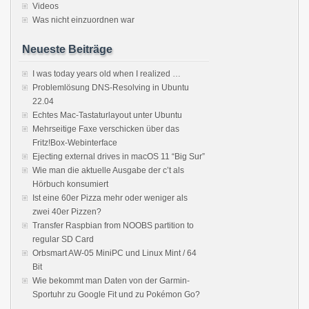
Videos
Was nicht einzuordnen war
Neueste Beiträge
I was today years old when I realized …
Problemlösung DNS-Resolving in Ubuntu
22.04
Echtes Mac-Tastaturlayout unter Ubuntu
Mehrseitige Faxe verschicken über das
Fritz!Box-Webinterface
Ejecting external drives in macOS 11 “Big Sur”
Wie man die aktuelle Ausgabe der c’t als
Hörbuch konsumiert
Ist eine 60er Pizza mehr oder weniger als
zwei 40er Pizzen?
Transfer Raspbian from NOOBS partition to
regular SD Card
Orbsmart AW-05 MiniPC und Linux Mint / 64
Bit
Wie bekommt man Daten von der Garmin-
Sportuhr zu Google Fit und zu Pokémon Go?