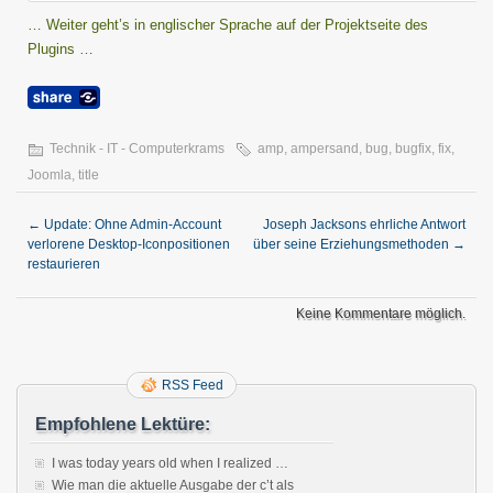
… Weiter geht’s in englischer Sprache auf der Projektseite des
Plugins …
Technik - IT - Computerkrams
amp
,
ampersand
,
bug
,
bugfix
,
fix
,
Joomla
,
title
←
Update: Ohne Admin-Account
Joseph Jacksons ehrliche Antwort
verlorene Desktop-Iconpositionen
über seine Erziehungsmethoden
→
restaurieren
Keine Kommentare möglich.
RSS Feed
Empfohlene Lektüre:
I was today years old when I realized …
Wie man die aktuelle Ausgabe der c’t als