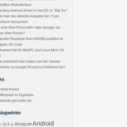
itz!Box-Webinterface
ecting external drives in macOS 11 “Big Sur”
e man die aktuelle Ausgabe der c’t als
örbuch konsumiert
t eine 60er Pizza mehr oder weniger als
ei 40er Pizzen?
ansfer Raspbian from NOOBS partition to
gular SD Card
bsmart AW-05 MiniPC und Linux Mint / 64
t
ie bekommt man Daten von der Garmin-
ortuhr zu Google Fit und zu Pokémon Go?
ks
oomla-Krams
ffeepads in Eigenbau
artseite gerozahn.de
lagwörter
Android
Amazon
10.6
G
11