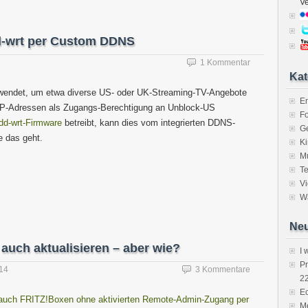
V
d-wrt per Custom DDNS
1 Kommentar
Kat
endet, um etwa diverse US- oder UK-Streaming-TV-Angebote
E
IP-Adressen als Zugangs-Berechtigung an Unblock-US
Fo
dd-wrt-Firmware
betreibt, kann dies vom integrierten DDNS-
Ge
e das geht.
K
M
Te
V
Wa
Neu
 auch aktualisieren – aber wie?
I 
P
014
3 Kommentare
2
Ec
auch FRITZ!Boxen ohne aktivierten Remote-Admin-Zugang per
Me