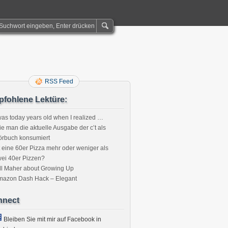
RSS Feed
fohlene Lektüre:
was today years old when I realized …
e man die aktuelle Ausgabe der c’t als
örbuch konsumiert
t eine 60er Pizza mehr oder weniger als
ei 40er Pizzen?
ll Maher about Growing Up
mazon Dash Hack – Elegant
nnect
Bleiben Sie mit mir auf Facebook in