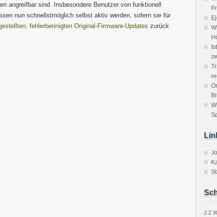
en angreifbar sind. Insbesondere Benutzer von funktionell
Fr
en nun schnellstmöglich selbst aktiv werden, sofern sie für
Ej
estellten, fehlerberinigten Original-Firmware-Updates
zurück
Wi
H
Is
zw
Tr
re
Or
Bi
W
Sp
Lin
J
Ka
St
Sch
2.2
3