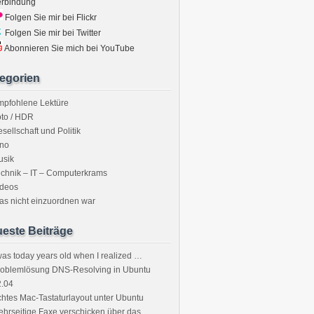
erbindung
Folgen Sie mir bei Flickr
Folgen Sie mir bei Twitter
Abonnieren Sie mich bei YouTube
egorien
mpfohlene Lektüre
to / HDR
sellschaft und Politik
ino
usik
chnik – IT – Computerkrams
ideos
s nicht einzuordnen war
este Beiträge
was today years old when I realized …
roblemlösung DNS-Resolving in Ubuntu
2.04
htes Mac-Tastaturlayout unter Ubuntu
hrseitige Faxe verschicken über das