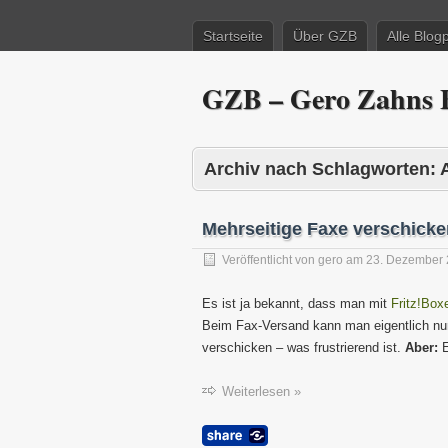
Startseite
Über GZB
Alle Blog
GZB – Gero Zahns B
Archiv nach Schlagworten:
Mehrseitige Faxe verschicke
Veröffentlicht von
gero
am
23. Dezember
Es ist ja bekannt, dass man mit
Fritz!Bo
Beim Fax-Versand kann man eigentlich nur 
verschicken – was frustrierend ist.
Aber:
E
Weiterlesen »