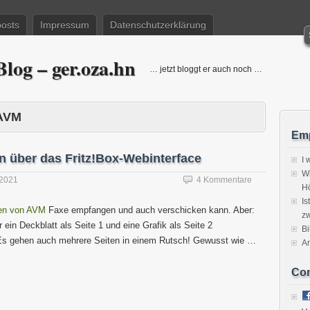
posts
Impressum
Datenschutzerklärung
log – ger.oza.hn
… jetzt bloggt er auch noch …
AVM
Emp
n über das Fritz!Box-Webinterface
I 
Wi
 2021
4 Kommentare
H
Is
xen von AVM
Faxe empfangen und auch verschicken kann. Aber:
zw
ein Deckblatt als Seite 1 und eine Grafik als Seite 2
Bi
s gehen auch mehrere Seiten in einem Rutsch! Gewusst wie …
A
Co