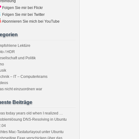
erbindung
Folgen Sie mir bei Flickr
Folgen Sie mir bei Twitter
Abonnieren Sie mich bei YouTube
egorien
mpfohlene Lektüre
to / HDR
sellschaft und Politik
ino
usik
chnik – IT – Computerkrams
ideos
s nicht einzuordnen war
este Beiträge
was today years old when I realized …
roblemlösung DNS-Resolving in Ubuntu
2.04
htes Mac-Tastaturlayout unter Ubuntu
hrseitige Faxe verschicken über das