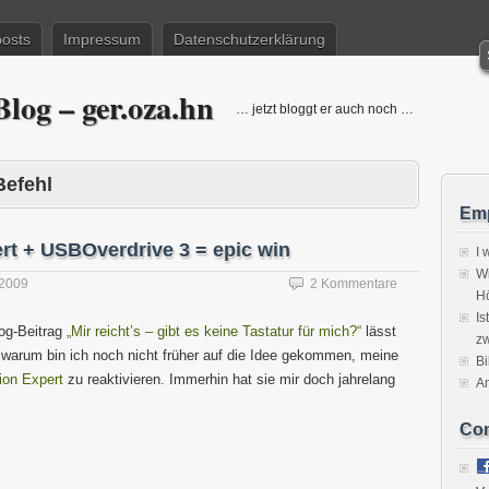
posts
Impressum
Datenschutzerklärung
log – ger.oza.hn
… jetzt bloggt er auch noch …
Befehl
Emp
rt + USBOverdrive 3 = epic win
I 
Wi
 2009
2 Kommentare
H
Is
og-Beitrag
„Mir reicht’s – gibt es keine Tastatur für mich?“
lässt
zw
, warum bin ich noch nicht früher auf die Idee gekommen, meine
Bi
ion Expert
zu reaktivieren. Immerhin hat sie mir doch jahrelang
A
Co