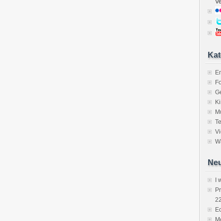
V
Kat
E
Fo
Ge
K
M
Te
V
Wa
Neu
I 
P
2
Ec
Me