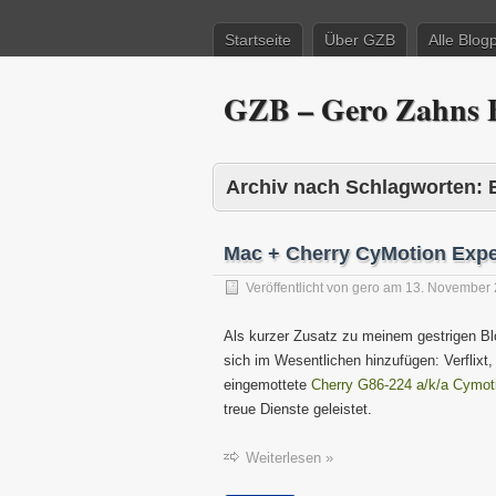
Startseite
Über GZB
Alle Blog
GZB – Gero Zahns B
Archiv nach Schlagworten:
Mac + Cherry CyMotion Expe
Veröffentlicht von
gero
am
13. November
Als kurzer Zusatz zu meinem gestrigen Bl
sich im Wesentlichen hinzufügen: Verflixt
eingemottete
Cherry G86-224 a/k/a Cymot
treue Dienste geleistet.
Weiterlesen »