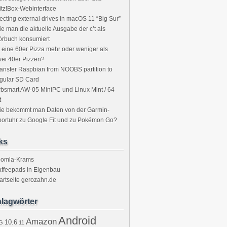
itz!Box-Webinterface
ecting external drives in macOS 11 “Big Sur”
e man die aktuelle Ausgabe der c’t als
örbuch konsumiert
t eine 60er Pizza mehr oder weniger als
ei 40er Pizzen?
ansfer Raspbian from NOOBS partition to
gular SD Card
bsmart AW-05 MiniPC und Linux Mint / 64
t
ie bekommt man Daten von der Garmin-
ortuhr zu Google Fit und zu Pokémon Go?
ks
oomla-Krams
ffeepads in Eigenbau
artseite gerozahn.de
lagwörter
Android
Amazon
10.6
G
11