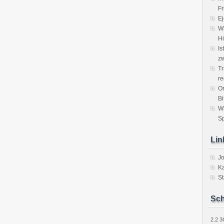
Fr
Ej
Wi
H
Is
zw
Tr
re
Or
Bi
W
Sp
Lin
J
Ka
St
Sch
2.2
3