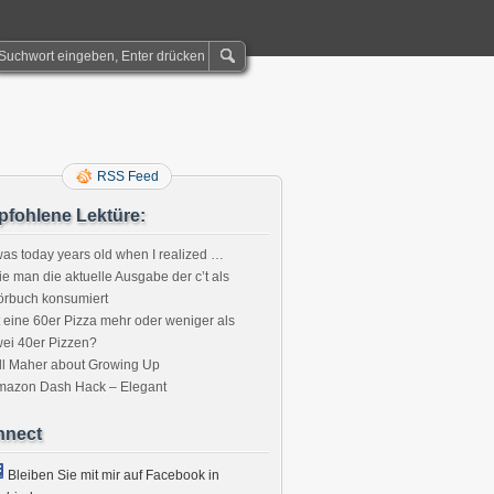
RSS Feed
fohlene Lektüre:
was today years old when I realized …
e man die aktuelle Ausgabe der c’t als
örbuch konsumiert
t eine 60er Pizza mehr oder weniger als
ei 40er Pizzen?
ll Maher about Growing Up
mazon Dash Hack – Elegant
nnect
Bleiben Sie mit mir auf Facebook in