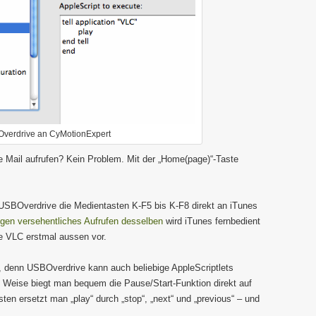
verdrive an CyMotionExpert
le Mail aufrufen? Kein Problem. Mit der „Home(page)“-Taste
t USBOverdrive die Medientasten K-F5 bis K-F8 direkt an iTunes
gen versehentliches Aufrufen desselben
wird iTunes fernbedient
wie VLC erstmal aussen vor.
 denn USBOverdrive kann auch beliebige AppleScriptlets
e Weise biegt man bequem die Pause/Start-Funktion direkt auf
en ersetzt man „play“ durch „stop“, „next“ und „previous“ – und