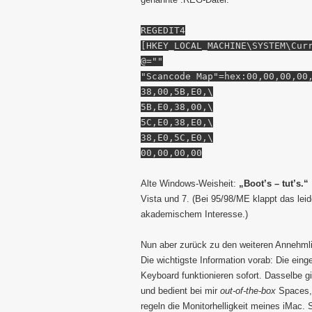
REGEDIT4
[HKEY_LOCAL_MACHINE\SYSTEM\Cur
@=""
"Scancode Map"=hex:00,00,00,00
38,00,5B,E0,\
5B,E0,38,00,\
5C,E0,38,E0,\
38,E0,5C,E0,\
00,00,00,00
Alte Windows-Weisheit:
„Boot’s – tut’s.“
Vista und 7. (Bei 95/98/ME klappt das leid
akademischem Interesse.)
Nun aber zurück zu den weiteren Annehml
Die wichtigste Information vorab: Die eing
Keyboard funktionieren sofort. Dasselbe gi
und bedient bei mir
out-of-the-box
Spaces, 
regeln die Monitorhelligkeit meines iMac. 