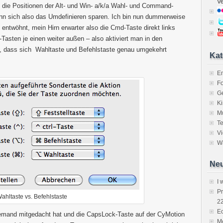
V
 an die Positionen der Alt- und Win- a/k/a Wahl- und Command-
ann sich also das Umdefinieren sparen. Ich bin nun dummerweise
entwöhnt, mein Hirn erwarter also die Cmd-Taste direkt links
-Tasten je einen weiter außen – also aktiviert man in den
n“, dass sich Wahltaste und Befehlstaste genau umgekehrt
Kat
E
Fo
Ge
K
M
Te
V
Wa
Neu
I 
P
ahltaste vs. Befehlstaste
2
Ec
emand mitgedacht hat und die CapsLock-Taste auf der CyMotion
Me