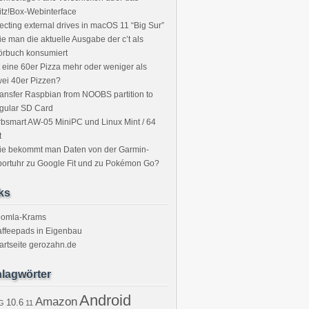
itz!Box-Webinterface
ecting external drives in macOS 11 “Big Sur”
e man die aktuelle Ausgabe der c’t als
örbuch konsumiert
t eine 60er Pizza mehr oder weniger als
ei 40er Pizzen?
ansfer Raspbian from NOOBS partition to
gular SD Card
bsmart AW-05 MiniPC und Linux Mint / 64
t
ie bekommt man Daten von der Garmin-
ortuhr zu Google Fit und zu Pokémon Go?
ks
oomla-Krams
ffeepads in Eigenbau
artseite gerozahn.de
lagwörter
Android
Amazon
10.6
G
11