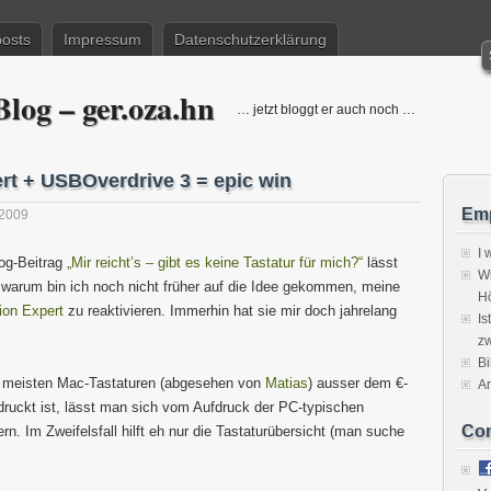
posts
Impressum
Datenschutzerklärung
log – ger.oza.hn
… jetzt bloggt er auch noch …
rt + USBOverdrive 3 = epic win
Emp
2009
I 
og-Beitrag
„Mir reicht’s – gibt es keine Tastatur für mich?“
lässt
Wi
, warum bin ich noch nicht früher auf die Idee gekommen, meine
H
ion Expert
zu reaktivieren. Immerhin hat sie mir doch jahrelang
Is
zw
Bi
en meisten Mac-Tastaturen (abgesehen von
Matias
) ausser dem €-
A
uckt ist, lässt man sich vom Aufdruck der PC-typischen
Co
n. Im Zweifelsfall hilft eh nur die Tastaturübersicht (man suche