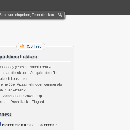
RSS Feed
fohlene Lektüre:
was today years old when I realized …
e man die aktuelle Ausgabe der c’t als
örbuch konsumiert
t eine 60er Pizza mehr oder weniger als
ei 40er Pizzen?
ll Maher about Growing Up
mazon Dash Hack – Elegant
nnect
Bleiben Sie mit mir auf Facebook in