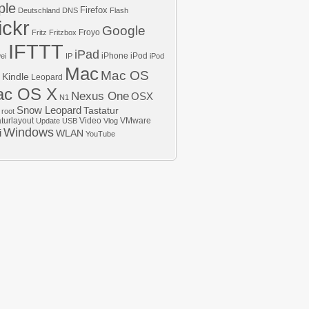
ple
Firefox
Deutschland
DNS
Flash
ickr
Google
Froyo
Fritz
Fritzbox
IFTTT
iPad
iPhone
iPod
ei
IP
iPod
Mac
Mac OS
Kindle
Leopard
ac OS X
Nexus One
OSX
N1
Snow Leopard
Tastatur
root
aturlayout
Video
VMware
Update
USB
Vlog
Windows
i
WLAN
YouTube