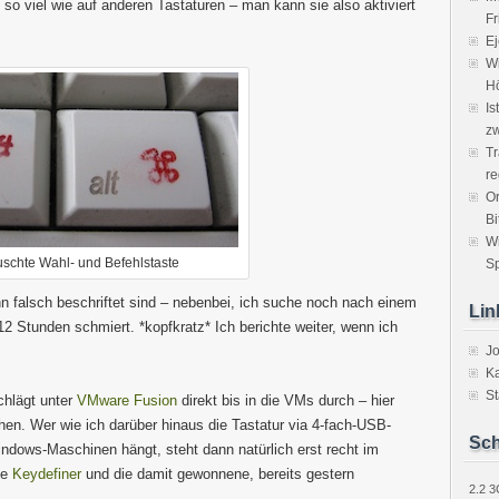
b so viel wie auf anderen Tastaturen – man kann sie also aktiviert
Fr
Ej
Wi
H
Is
zw
Tr
re
Or
Bi
W
uschte Wahl- und Befehlstaste
Sp
nn falsch beschriftet sind – nebenbei, ich suche noch nach einem
Lin
2 Stunden schmiert. *kopfkratz* Ich berichte weiter, wenn ich
J
Ka
St
chlägt unter
VMware Fusion
direkt bis in die VMs durch – hier
n. Wer wie ich darüber hinaus die Tastatur via 4-fach-USB-
Sch
ndows-Maschinen hängt, steht dann natürlich erst recht im
te
Keydefiner
und die damit gewonnene, bereits gestern
2.2
3