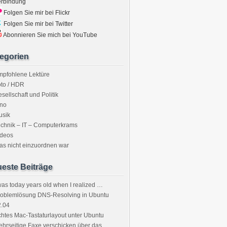
erbindung
Folgen Sie mir bei Flickr
Folgen Sie mir bei Twitter
Abonnieren Sie mich bei YouTube
egorien
mpfohlene Lektüre
to / HDR
sellschaft und Politik
ino
usik
chnik – IT – Computerkrams
ideos
s nicht einzuordnen war
este Beiträge
was today years old when I realized …
roblemlösung DNS-Resolving in Ubuntu
2.04
htes Mac-Tastaturlayout unter Ubuntu
hrseitige Faxe verschicken über das