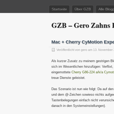
Startseite
Über GZB
Alle Blog
GZB – Gero Zahns B
Mac + Cherry CyMotion Expe
Veröffentlicht von
gero
am 13. November 
Als kurzer Zusatz zu meinem gestrigen Bl
sich im Wesentlichen hinzufügen: Verflixt
eingemottete
Cherry G86-224 a/k/a Cymot
treue Dienste geleistet.
Das Szenario ist nun wie folgt: Da auf d
und dem @-Zeichen sowieso nichts aufgedr
Tastenbelegungen einfach nicht verunsicher
danach in den Systemeinstellungen).