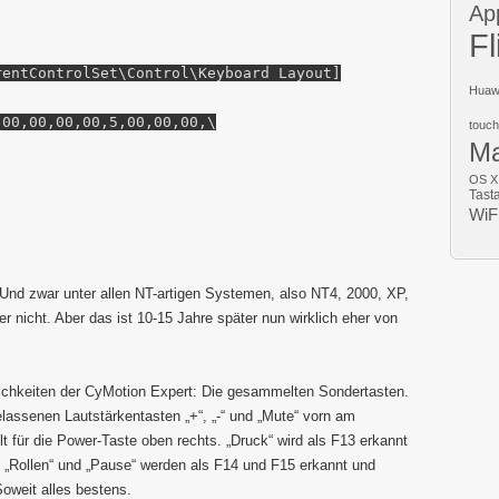
Ap
Fl
rentControlSet\Control\Keyboard Layout]
Huaw
,00,00,00,00,5,00,00,00,\
touch
M
OS X
Tast
WiF
Und zwar unter allen NT-artigen Systemen, also NT4, 2000, XP,
er nicht. Aber das ist 10-15 Jahre später nun wirklich eher von
ichkeiten der CyMotion Expert: Die gesammelten Sondertasten.
elassenen Lautstärkentasten „+“, „-“ und „Mute“ vorn am
lt für die Power-Taste oben rechts. „Druck“ wird als F13 erkannt
„Rollen“ und „Pause“ werden als F14 und F15 erkannt und
Soweit alles bestens.