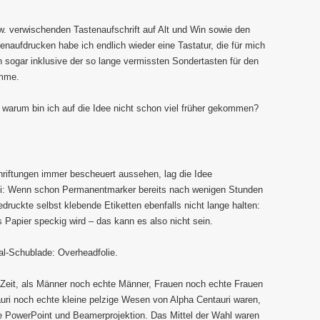
. verwischenden Tastenaufschrift auf Alt und Win sowie den
naufdrucken habe ich endlich wieder eine Tastatur, die für mich
n sogar inklusive der so lange vermissten Sondertasten für den
amme.
, warum bin ich auf die Idee nicht schon viel früher gekommen?
hriftungen immer bescheuert aussehen, lag die Idee
ei: Wenn schon Permanentmarker bereits nach wenigen Stunden
edruckte selbst klebende Etiketten ebenfalls nicht lange halten:
s Papier speckig wird – das kann es also nicht sein.
al-Schublade: Overheadfolie.
er Zeit, als Männer noch echte Männer, Frauen noch echte Frauen
uri noch echte kleine pelzige Wesen von Alpha Centauri waren,
e PowerPoint und Beamerprojektion. Das Mittel der Wahl waren