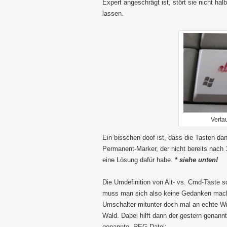
Expert angeschrägt ist, stört sie nicht hal
lassen.
Verta
Ein bisschen doof ist, dass die Tasten da
Permanent-Marker, der nicht bereits nach 1
eine Lösung dafür habe.
* siehe unten!
Die Umdefinition von Alt- vs. Cmd-Taste s
muss man sich also keine Gedanken mache
Umschalter mitunter doch mal an echte Wi
Wald. Dabei hilft dann der gestern genann
genannte .REG-Datei: