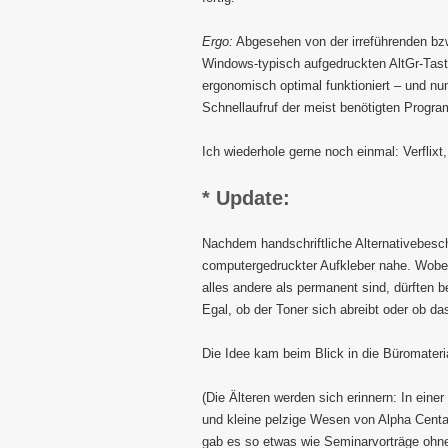
Ergo:
Abgesehen von der irreführenden bzw
Windows-typisch aufgedruckten AltGr-Taste
ergonomisch optimal funktioniert – und nu
Schnellaufruf der meist benötigten Progr
Ich wiederhole gerne noch einmal: Verflixt
* Update:
Nachdem handschriftliche Alternativebesc
computergedruckter Aufkleber nahe. Wob
alles andere als permanent sind, dürften b
Egal, ob der Toner sich abreibt oder ob da
Die Idee kam beim Blick in die Büromateri
(Die Älteren werden sich erinnern: In ein
und kleine pelzige Wesen von Alpha Centa
gab es so etwas wie Seminarvorträge ohn