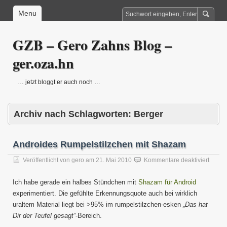
Menu
GZB – Gero Zahns Blog –
ger.oza.hn
… jetzt bloggt er auch noch …
Archiv nach Schlagworten:
Berger
Androides Rumpelstilzchen mit Shazam
für
Veröffentlicht von
gero
am
21. Mai 2010
Kommentare deaktiviert
Andro
Rumpe
Ich habe gerade ein halbes Stündchen mit
Shazam für Android
mit
experimentiert. Die gefühlte Erkennungsquote auch bei wirklich
Shaz
uraltem Material liegt bei >95% im rumpelstilzchen-esken
„Das hat
Dir der Teufel gesagt“
-Bereich.