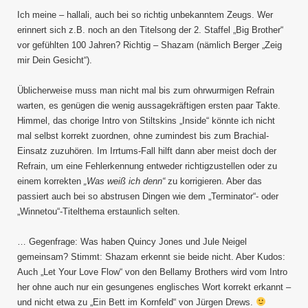
Ich meine – hallali, auch bei so richtig unbekanntem Zeugs. Wer
erinnert sich z.B. noch an den Titelsong der 2. Staffel „Big Brother“
vor gefühlten 100 Jahren? Richtig – Shazam (nämlich Berger „Zeig
mir Dein Gesicht“).
Üblicherweise muss man nicht mal bis zum ohrwurmigen Refrain
warten, es genügen die wenig aussagekräftigen ersten paar Takte.
Himmel, das chorige Intro von Stiltskins „Inside“ könnte ich nicht
mal selbst korrekt zuordnen, ohne zumindest bis zum Brachial-
Einsatz zuzuhören. Im Irrtums-Fall hilft dann aber meist doch der
Refrain, um eine Fehlerkennung entweder richtigzustellen oder zu
einem korrekten
„Was weiß ich denn“
zu korrigieren. Aber das
passiert auch bei so abstrusen Dingen wie dem „Terminator“- oder
„Winnetou“-Titelthema erstaunlich selten.
… Gegenfrage: Was haben Quincy Jones und Jule Neigel
gemeinsam? Stimmt: Shazam erkennt sie beide nicht. Aber Kudos:
Auch „Let Your Love Flow“ von den Bellamy Brothers wird vom Intro
her ohne auch nur ein gesungenes englisches Wort korrekt erkannt –
und nicht etwa zu „Ein Bett im Kornfeld“ von Jürgen Drews.