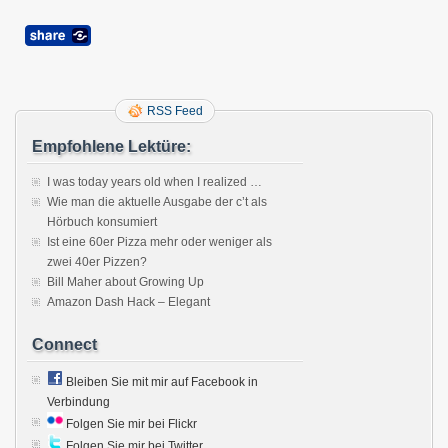
RSS Feed
Empfohlene Lektüre:
I was today years old when I realized …
Wie man die aktuelle Ausgabe der c’t als
Hörbuch konsumiert
Ist eine 60er Pizza mehr oder weniger als
zwei 40er Pizzen?
Bill Maher about Growing Up
Amazon Dash Hack – Elegant
Connect
Bleiben Sie mit mir auf Facebook in
Verbindung
Folgen Sie mir bei Flickr
Folgen Sie mir bei Twitter