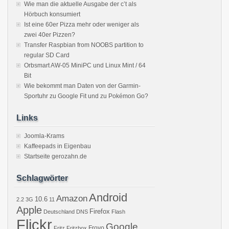
Wie man die aktuelle Ausgabe der c’t als
Hörbuch konsumiert
Ist eine 60er Pizza mehr oder weniger als
zwei 40er Pizzen?
Transfer Raspbian from NOOBS partition to
regular SD Card
Orbsmart AW-05 MiniPC und Linux Mint / 64
Bit
Wie bekommt man Daten von der Garmin-
Sportuhr zu Google Fit und zu Pokémon Go?
Links
Joomla-Krams
Kaffeepads in Eigenbau
Startseite gerozahn.de
Schlagwörter
Android
Amazon
10.6
2.2
3G
11
Apple
Firefox
Deutschland
DNS
Flash
Flickr
Google
Froyo
Fritz
Fritzbox