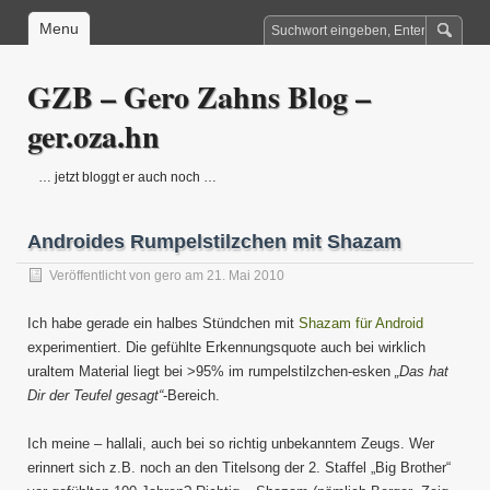
Menu
GZB – Gero Zahns Blog –
ger.oza.hn
… jetzt bloggt er auch noch …
Androides Rumpelstilzchen mit Shazam
Veröffentlicht von
gero
am 21. Mai 2010
Ich habe gerade ein halbes Stündchen mit
Shazam für Android
experimentiert. Die gefühlte Erkennungsquote auch bei wirklich
uraltem Material liegt bei >95% im rumpelstilzchen-esken
„Das hat
Dir der Teufel gesagt“
-Bereich.
Ich meine – hallali, auch bei so richtig unbekanntem Zeugs. Wer
erinnert sich z.B. noch an den Titelsong der 2. Staffel „Big Brother“