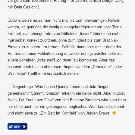
vor gefühlten 100 Jahren? Richtig – Shazam (nämlich Berger „Zeig
mir Dein Gesicht“).
Üblicherweise muss man nicht mal bis zum ohrwurmigen Refrain
warten, es genügen die wenig aussagekräftigen ersten paar Takte.
Himmel, das chorige Intro von Stiltskins „Inside“ könnte ich nicht
mal selbst korrekt zuordnen, ohne zumindest bis zum Brachial-
Einsatz zuzuhören. Im Irrtums-Fall hilft dann aber meist doch der
Refrain, um eine Fehlerkennung entweder richtigzustellen oder zu
einem korrekten
„Was weiß ich denn“
zu korrigieren. Aber das
passiert auch bei so abstrusen Dingen wie dem „Terminator“- oder
„Winnetou“-Titelthema erstaunlich selten.
… Gegenfrage: Was haben Quincy Jones und Jule Neigel
gemeinsam? Stimmt: Shazam erkennt sie beide nicht. Aber Kudos:
Auch „Let Your Love Flow“ von den Bellamy Brothers wird vom Intro
her ohne auch nur ein gesungenes englisches Wort korrekt erkannt –
und nicht etwa zu „Ein Bett im Kornfeld“ von Jürgen Drews.