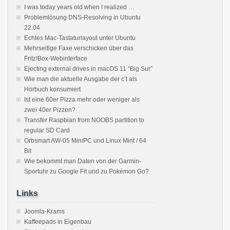
I was today years old when I realized …
Problemlösung DNS-Resolving in Ubuntu
22.04
Echtes Mac-Tastaturlayout unter Ubuntu
Mehrseitige Faxe verschicken über das
Fritz!Box-Webinterface
Ejecting external drives in macOS 11 “Big Sur”
Wie man die aktuelle Ausgabe der c’t als
Hörbuch konsumiert
Ist eine 60er Pizza mehr oder weniger als
zwei 40er Pizzen?
Transfer Raspbian from NOOBS partition to
regular SD Card
Orbsmart AW-05 MiniPC und Linux Mint / 64
Bit
Wie bekommt man Daten von der Garmin-
Sportuhr zu Google Fit und zu Pokémon Go?
Links
Joomla-Krams
Kaffeepads in Eigenbau