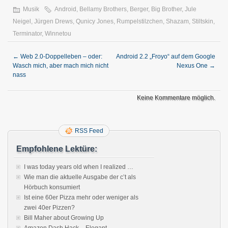
Musik
Android
,
Bellamy Brothers
,
Berger
,
Big Brother
,
Jule
Neigel
,
Jürgen Drews
,
Qunicy Jones
,
Rumpelstilzchen
,
Shazam
,
Stiltskin
,
Terminator
,
Winnetou
←
Web 2.0-Doppelleben – oder:
Android 2.2 „Froyo“ auf dem Google
Wasch mich, aber mach mich nicht
Nexus One
→
nass
Keine Kommentare möglich.
RSS Feed
Empfohlene Lektüre:
I was today years old when I realized …
Wie man die aktuelle Ausgabe der c’t als
Hörbuch konsumiert
Ist eine 60er Pizza mehr oder weniger als
zwei 40er Pizzen?
Bill Maher about Growing Up