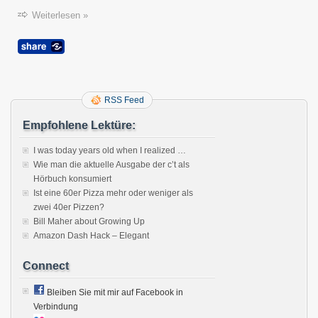
Weiterlesen »
RSS Feed
Empfohlene Lektüre:
I was today years old when I realized …
Wie man die aktuelle Ausgabe der c’t als
Hörbuch konsumiert
Ist eine 60er Pizza mehr oder weniger als
zwei 40er Pizzen?
Bill Maher about Growing Up
Amazon Dash Hack – Elegant
Connect
Bleiben Sie mit mir auf Facebook in
Verbindung