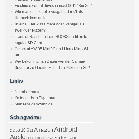
Ejecting external drives in macOS 11 “Big Sur”
Wie man die aktuelle Ausgabe der c’t als
Hörbuch konsumiert
Ist eine 60er Pizza mehr oder weniger als
zwei 40er Pizzen?
Transfer Raspbian from NOOBS partition to
regular SD Card
Orbsmart AW-05 MiniPC und Linux Mint / 64
Bit
Wie bekommt man Daten von der Garmin-
Sportuhr zu Google Fit und zu Pokémon Go?
Links
Joomla-Krams
Kaffeepads in Eigenbau
Startseite gerozahn.de
Schlagwörter
Android
Amazon
10.6
2.2
3G
11
Apple
Firefox
Deutschland
DNS
Flash