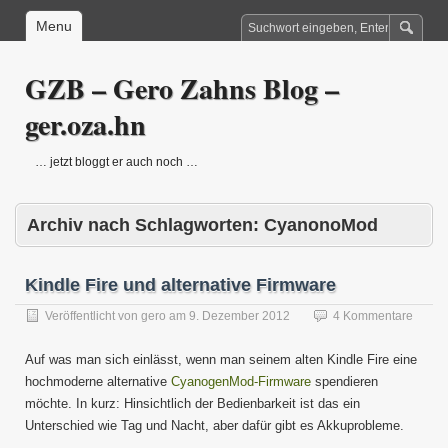
Menu
GZB – Gero Zahns Blog –
ger.oza.hn
… jetzt bloggt er auch noch …
Archiv nach Schlagworten:
CyanonoMod
Kindle Fire und alternative Firmware
Veröffentlicht von
gero
am
9. Dezember 2012
4 Kommentare
Auf was man sich einlässt, wenn man seinem alten Kindle Fire eine
hochmoderne alternative
CyanogenMod-Firmware
spendieren
möchte. In kurz: Hinsichtlich der Bedienbarkeit ist das ein
Unterschied wie Tag und Nacht, aber dafür gibt es Akkuprobleme.