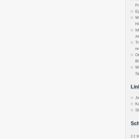
Fr
Ej
Wi
H
Is
zw
Tr
re
Or
Bi
W
Sp
Lin
J
Ka
St
Sch
2.2
3