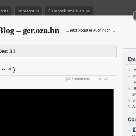
posts
Impressum
Datenschutzerklärung
log – ger.oza.hn
… jetzt bloggt er auch noch …
Dec 31
Emp
 ^_^ )
I 
Wi
für
Kommentare deaktiviert
H
Happy
Is
New
zw
Year!
(Generic
Bi
…
A
^_^
)
Co