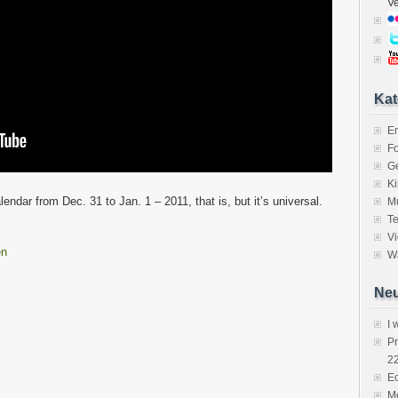
V
Kat
E
Fo
Ge
K
ndar from Dec. 31 to Jan. 1 – 2011, that is, but it’s universal.
M
Te
V
en
Wa
Neu
I 
P
2
Ec
Me