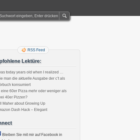
RSS Feed
fohlene Lektüre:
was today years old when I realized …
e man die aktuelle Ausgabe der c’t als
örbuch konsumiert
t eine 60er Pizza mehr oder weniger als
ei 40er Pizzen?
ll Maher about Growing Up
mazon Dash Hack – Elegant
nnect
Bleiben Sie mit mir auf Facebook in