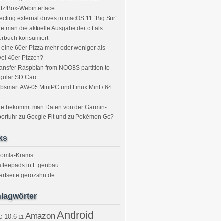
itz!Box-Webinterface
ecting external drives in macOS 11 “Big Sur”
e man die aktuelle Ausgabe der c’t als
örbuch konsumiert
t eine 60er Pizza mehr oder weniger als
ei 40er Pizzen?
ansfer Raspbian from NOOBS partition to
gular SD Card
bsmart AW-05 MiniPC und Linux Mint / 64
t
ie bekommt man Daten von der Garmin-
ortuhr zu Google Fit und zu Pokémon Go?
ks
oomla-Krams
ffeepads in Eigenbau
artseite gerozahn.de
lagwörter
Android
Amazon
10.6
G
11