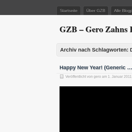
Startseite
Über GZB
Alle Blog
GZB – Gero Zahns B
Archiv nach Schlagworten:
Happy New Year! (Generic …
Veröffentlicht von
gero
am
1. Januar 2011