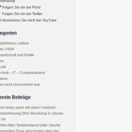
erbindung
Folgen Sie mir bei Flickr
Folgen Sie mir bei Twitter
Abonnieren Sie mich bei YouTube
egorien
mpfohlene Lektüre
to / HDR
sellschaft und Politik
ino
usik
chnik – IT – Computerkrams
ideos
s nicht einzuordnen war
este Beiträge
was today years old when I realized …
roblemlösung DNS-Resolving in Ubuntu
2.04
htes Mac-Tastaturlayout unter Ubuntu
hrseitige Faxe verschicken über das