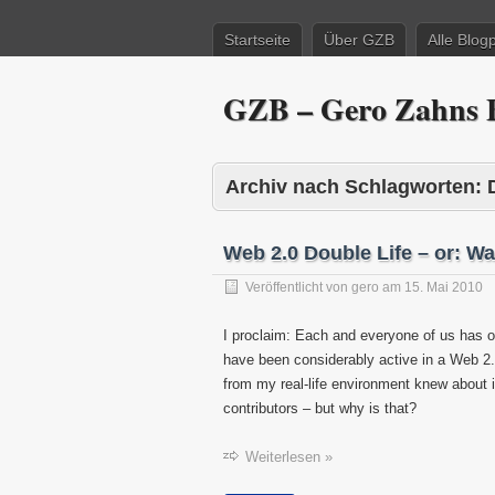
Startseite
Über GZB
Alle Blog
GZB – Gero Zahns B
Archiv nach Schlagworten:
Web 2.0 Double Life – or: W
Veröffentlicht von
gero
am
15. Mai 2010
I proclaim: Each and everyone of us has o
have been considerably active in a Web 2
from my real-life environment knew about it
contributors – but why is that?
Weiterlesen »