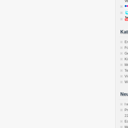
V
Kat
E
Fo
Ge
K
M
Te
V
Wa
Neu
I 
P
2
Ec
Me