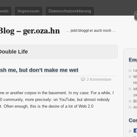
posts
Impressum
Datenschutzerklärung
log – ger.oza.hn
… jetzt bloggt er auch noch …
Double Life
Emp
ash me, but don’t make me wet
I 
Wi
2 Kommentare
H
Is
ne or another corpse in the basement. In my case: For a while, I
zw
.0 community, more precisely: on YouTube, but almost nobody
Bi
. Often enough, this is the desire of a lot of Web 2.0
A
Co