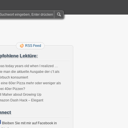
RSS Feed
fohlene Lektüre:
was today years old when I realized …
e man die aktuelle Ausgabe der c’t als
örbuch konsumiert
t eine 60er Pizza mehr oder weniger als
ei 40er Pizzen?
ll Maher about Growing Up
mazon Dash Hack – Elegant
nnect
Bleiben Sie mit mir auf Facebook in