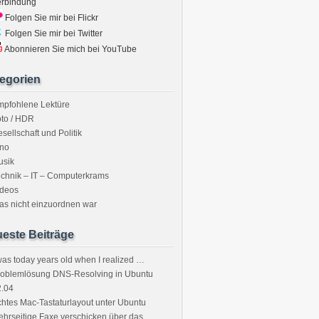
erbindung
Folgen Sie mir bei Flickr
Folgen Sie mir bei Twitter
Abonnieren Sie mich bei YouTube
egorien
mpfohlene Lektüre
to / HDR
sellschaft und Politik
ino
usik
chnik – IT – Computerkrams
ideos
s nicht einzuordnen war
este Beiträge
was today years old when I realized …
roblemlösung DNS-Resolving in Ubuntu
2.04
htes Mac-Tastaturlayout unter Ubuntu
hrseitige Faxe verschicken über das