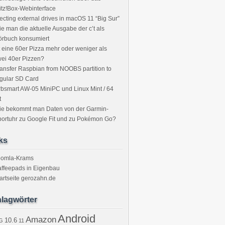
itz!Box-Webinterface
ecting external drives in macOS 11 “Big Sur”
e man die aktuelle Ausgabe der c’t als
örbuch konsumiert
t eine 60er Pizza mehr oder weniger als
ei 40er Pizzen?
ansfer Raspbian from NOOBS partition to
gular SD Card
bsmart AW-05 MiniPC und Linux Mint / 64
t
ie bekommt man Daten von der Garmin-
ortuhr zu Google Fit und zu Pokémon Go?
ks
oomla-Krams
ffeepads in Eigenbau
artseite gerozahn.de
lagwörter
Android
Amazon
10.6
G
11