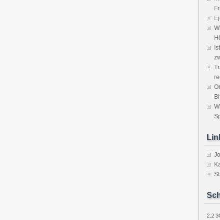
Fr
Ej
Wi
H
Is
zw
Tr
re
Or
Bi
W
Sp
Lin
J
Ka
St
Sch
2.2
3