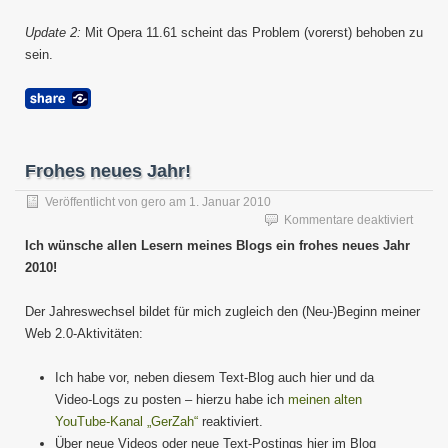
Update 2:
Mit Opera 11.61 scheint das Problem (vorerst) behoben zu
sein.
Frohes neues Jahr!
Veröffentlicht von
gero
am
1. Januar 2010
für
Kommentare deaktiviert
Frohe
Ich wünsche allen Lesern meines Blogs ein frohes neues Jahr
neues
2010!
Jahr!
Der Jahreswechsel bildet für mich zugleich den (Neu-)Beginn meiner
Web 2.0-Aktivitäten:
Ich habe vor, neben diesem Text-Blog auch hier und da
Video-Logs zu posten – hierzu habe ich
meinen alten
YouTube-Kanal „GerZah“
reaktiviert.
Über neue Videos oder neue Text-Postings hier im Blog