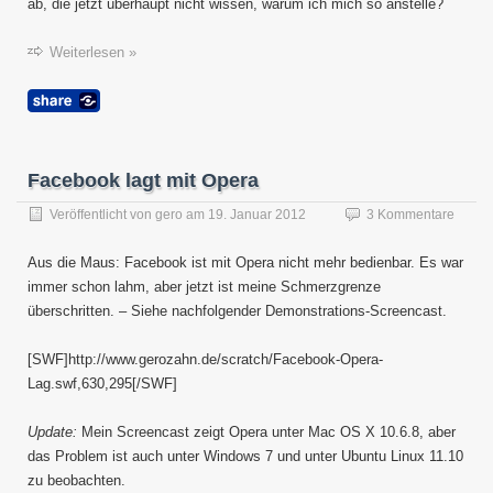
–
ab, die jetzt überhaupt nicht wissen, warum ich mich so anstelle?
geklär
Weiterlesen »
Facebook lagt mit Opera
Veröffentlicht von
gero
am
19. Januar 2012
3 Kommentare
Aus die Maus: Facebook ist mit Opera nicht mehr bedienbar. Es war
immer schon lahm, aber jetzt ist meine Schmerzgrenze
überschritten. – Siehe nachfolgender Demonstrations-Screencast.
[SWF]http://www.gerozahn.de/scratch/Facebook-Opera-
Lag.swf,630,295[/SWF]
Update:
Mein Screencast zeigt Opera unter Mac OS X 10.6.8, aber
das Problem ist auch unter Windows 7 und unter Ubuntu Linux 11.10
zu beobachten.