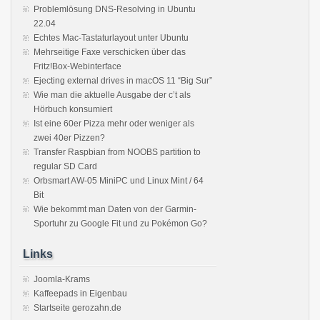
Problemlösung DNS-Resolving in Ubuntu
22.04
Echtes Mac-Tastaturlayout unter Ubuntu
Mehrseitige Faxe verschicken über das
Fritz!Box-Webinterface
Ejecting external drives in macOS 11 “Big Sur”
Wie man die aktuelle Ausgabe der c’t als
Hörbuch konsumiert
Ist eine 60er Pizza mehr oder weniger als
zwei 40er Pizzen?
Transfer Raspbian from NOOBS partition to
regular SD Card
Orbsmart AW-05 MiniPC und Linux Mint / 64
Bit
Wie bekommt man Daten von der Garmin-
Sportuhr zu Google Fit und zu Pokémon Go?
Links
Joomla-Krams
Kaffeepads in Eigenbau
Startseite gerozahn.de