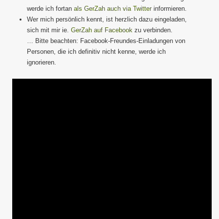
werde ich fortan
als GerZah auch via Twitter
informieren.
Wer mich persönlich kennt, ist herzlich dazu eingeladen,
sich mit mir ie.
GerZah auf Facebook
zu verbinden.
… Bitte beachten: Facebook-Freundes-Einladungen von
Personen, die ich definitiv nicht kenne, werde ich
ignorieren.