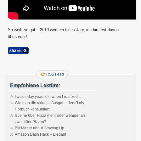
So weit, so gut – 2010 wird ein tolles Jahr, ich bin fest davon
überzeugt!
RSS Feed
Empfohlene Lektüre:
I was today years old when I realized …
Wie man die aktuelle Ausgabe der c’t als
Hörbuch konsumiert
Ist eine 60er Pizza mehr oder weniger als
zwei 40er Pizzen?
Bill Maher about Growing Up
Amazon Dash Hack – Elegant