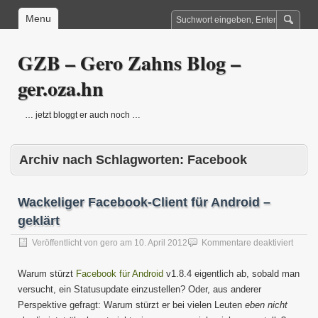
Menu
GZB – Gero Zahns Blog –
ger.oza.hn
… jetzt bloggt er auch noch …
Archiv nach Schlagworten:
Facebook
Wackeliger Facebook-Client für Android –
geklärt
für
Veröffentlicht von
gero
am
10. April 2012
Kommentare deaktiviert
Wacke
Faceb
Warum stürzt
Facebook für Android
v1.8.4 eigentlich ab, sobald man
Client
versucht, ein Statusupdate einzustellen? Oder, aus anderer
für
Perspektive gefragt: Warum stürzt er bei vielen Leuten
eben nicht
Andro