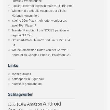
Fritz!Box-Webinterface
Ejecting external drives in macOS 11 “Big Sur”
Wie man die aktuelle Ausgabe der c’t als
Hörbuch konsumiert
Ist eine 60er Pizza mehr oder weniger als
zwei 40er Pizzen?
Transfer Raspbian from NOOBS partition to
regular SD Card
Orbsmart AW-05 MiniPC und Linux Mint / 64
Bit
Wie bekommt man Daten von der Garmin-
Sportuhr zu Google Fit und zu Pokémon Go?
Links
Joomla-Krams
Kaffeepads in Eigenbau
Startseite gerozahn.de
Schlagwörter
Android
Amazon
10.6
2.2
3G
11
Apple