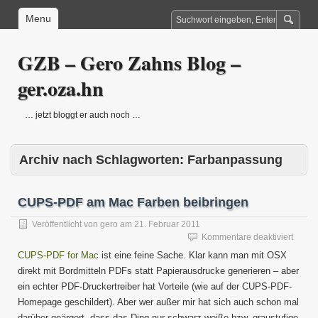
Menu
GZB – Gero Zahns Blog –
ger.oza.hn
… jetzt bloggt er auch noch …
Archiv nach Schlagworten:
Farbanpassung
CUPS-PDF am Mac Farben beibringen
Veröffentlicht von
gero
am
21. Februar 2011
für
Kommentare deaktiviert
CUPS
CUPS-PDF for Mac
ist eine feine Sache. Klar kann man mit OSX
PDF
direkt mit Bordmitteln PDFs statt Papierausdrucke generieren – aber
am
ein echter PDF-Druckertreiber hat Vorteile (wie auf der CUPS-PDF-
Mac
Farbe
Homepage geschildert). Aber wer außer mir hat sich auch schon mal
beibri
darüber geärgert, dass das Ding nur schwarz-weiße bzw. graustufige