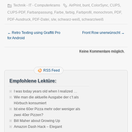
Technik - IT - Computerkrams
AirPrint
,
bunt
,
ColorSync
,
CUPS
,
CUPS-PDF
,
Farbanpassung
,
Farbe
,
farbig
,
Farbprofil
,
monochrom
,
PDF
,
PDF-Ausdruck
,
PDF-Datei
,
s/w
,
schwarz-weiß
,
schwarz/weiß
←
Retro Texting using Graffiti Pro
Front Row unerwünscht
→
for Android
Keine Kommentare möglich.
RSS Feed
Empfohlene Lektüre:
I was today years old when I realized …
Wie man die aktuelle Ausgabe der c’t als
Hörbuch konsumiert
Ist eine 60er Pizza mehr oder weniger als
zwei 40er Pizzen?
Bill Maher about Growing Up
Amazon Dash Hack – Elegant