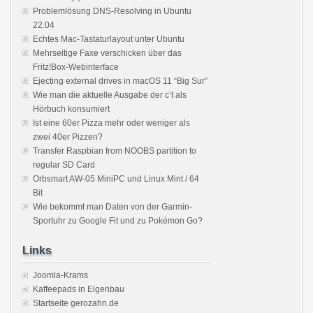
Problemlösung DNS-Resolving in Ubuntu
22.04
Echtes Mac-Tastaturlayout unter Ubuntu
Mehrseitige Faxe verschicken über das
Fritz!Box-Webinterface
Ejecting external drives in macOS 11 “Big Sur”
Wie man die aktuelle Ausgabe der c’t als
Hörbuch konsumiert
Ist eine 60er Pizza mehr oder weniger als
zwei 40er Pizzen?
Transfer Raspbian from NOOBS partition to
regular SD Card
Orbsmart AW-05 MiniPC und Linux Mint / 64
Bit
Wie bekommt man Daten von der Garmin-
Sportuhr zu Google Fit und zu Pokémon Go?
Links
Joomla-Krams
Kaffeepads in Eigenbau
Startseite gerozahn.de