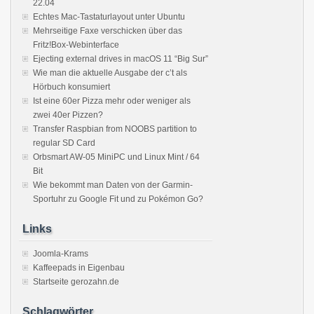
22.04
Echtes Mac-Tastaturlayout unter Ubuntu
Mehrseitige Faxe verschicken über das
Fritz!Box-Webinterface
Ejecting external drives in macOS 11 “Big Sur”
Wie man die aktuelle Ausgabe der c’t als
Hörbuch konsumiert
Ist eine 60er Pizza mehr oder weniger als
zwei 40er Pizzen?
Transfer Raspbian from NOOBS partition to
regular SD Card
Orbsmart AW-05 MiniPC und Linux Mint / 64
Bit
Wie bekommt man Daten von der Garmin-
Sportuhr zu Google Fit und zu Pokémon Go?
Links
Joomla-Krams
Kaffeepads in Eigenbau
Startseite gerozahn.de
Schlagwörter