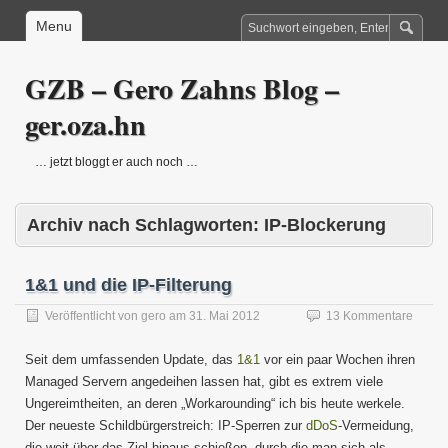
Menu
GZB – Gero Zahns Blog –
ger.oza.hn
… jetzt bloggt er auch noch …
Archiv nach Schlagworten:
IP-Blockerung
1&1 und die IP-Filterung
Veröffentlicht von
gero
am
31. Mai 2012
13 Kommentare
Seit dem umfassenden Update, das
1&1
vor ein paar Wochen ihren
Managed Servern angedeihen lassen hat, gibt es extrem viele
Ungereimtheiten, an deren „Workarounding“ ich bis heute werkele.
Der neueste Schildbürgerstreich: IP-Sperren zur
dDoS
-Vermeidung,
die weit über das Ziel hinaus schießen, durch die man sich als