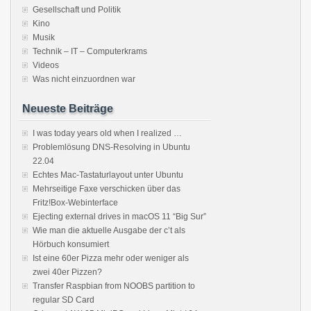
Gesellschaft und Politik
Kino
Musik
Technik – IT – Computerkrams
Videos
Was nicht einzuordnen war
Neueste Beiträge
I was today years old when I realized …
Problemlösung DNS-Resolving in Ubuntu
22.04
Echtes Mac-Tastaturlayout unter Ubuntu
Mehrseitige Faxe verschicken über das
Fritz!Box-Webinterface
Ejecting external drives in macOS 11 “Big Sur”
Wie man die aktuelle Ausgabe der c’t als
Hörbuch konsumiert
Ist eine 60er Pizza mehr oder weniger als
zwei 40er Pizzen?
Transfer Raspbian from NOOBS partition to
regular SD Card