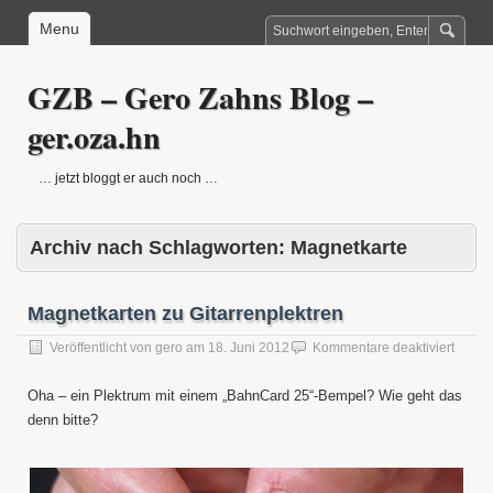
Menu
GZB – Gero Zahns Blog –
ger.oza.hn
… jetzt bloggt er auch noch …
Archiv nach Schlagworten:
Magnetkarte
Magnetkarten zu Gitarrenplektren
für
Veröffentlicht von
gero
am
18. Juni 2012
Kommentare deaktiviert
Magne
zu
Oha – ein Plektrum mit einem „BahnCard 25“-Bempel? Wie geht das
Gitarr
denn bitte?