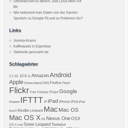
Orbsmart AW-05 MiniPC und Linux Mint / 64
Bit
Wie bekommt man Daten von der Garmin-
Sportuhr zu Google Fit und zu Pokémon Go?
Links
Joomla-Krams
Kaffeepads in Eigenbau
Startseite gerozahn.de
Schlagwörter
Android
Amazon
10.6
2.2
3G
11
Apple
Firefox
Deutschland
DNS
Flash
Flickr
Google
Froyo
Fritz
Fritzbox
IFTTT
iPad
iPhone
iPod
Huawei
IP
iPod
Mac
Mac OS
Kindle
Leopard
touch
Mac OS X
Nexus One
OSX
N1
Snow Leopard
Tastatur
OS X
root