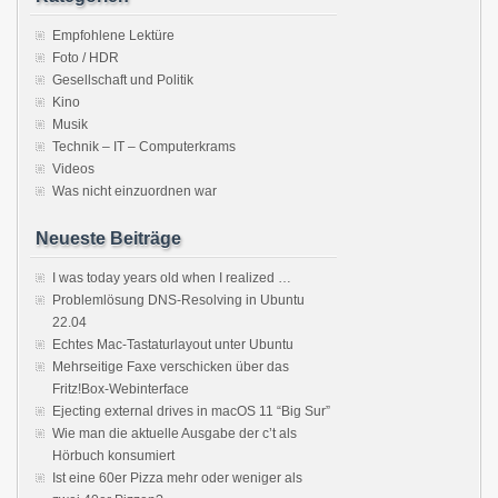
Empfohlene Lektüre
Foto / HDR
Gesellschaft und Politik
Kino
Musik
Technik – IT – Computerkrams
Videos
Was nicht einzuordnen war
Neueste Beiträge
I was today years old when I realized …
Problemlösung DNS-Resolving in Ubuntu
22.04
Echtes Mac-Tastaturlayout unter Ubuntu
Mehrseitige Faxe verschicken über das
Fritz!Box-Webinterface
Ejecting external drives in macOS 11 “Big Sur”
Wie man die aktuelle Ausgabe der c’t als
Hörbuch konsumiert
Ist eine 60er Pizza mehr oder weniger als