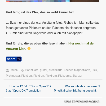
Und fertig ist das Plek, das so wohl keiner hat!
… Bzw. nur einer, der o.a. Anleitung folgt. Richtig ist: Man sollte das
frisch gestanzte Plektrum an den Rändern ein bisschen entgraten –
z.B. mit einer alten Nagelfeile oder auch mit Sandpapier.
Und für die, die es oben überlesen haben:
Hier noch mal der
Amazon-Link.
Musik
BahnCard
,
guitar
,
Kreditkarte
,
Locher
,
Magnetkarte
,
Pick
,
Pickmaster
,
Plektren
,
Plektron
,
Plektrum
,
Plektrums
,
Stanzer
←
Ubuntu 12.04 LTS von OpenJDK
Wie konnte das passieren?
6 auf OpenJDK 7 umstellen
Physikalische Erklärung gesucht.
→
Keine Kommentare möglich.