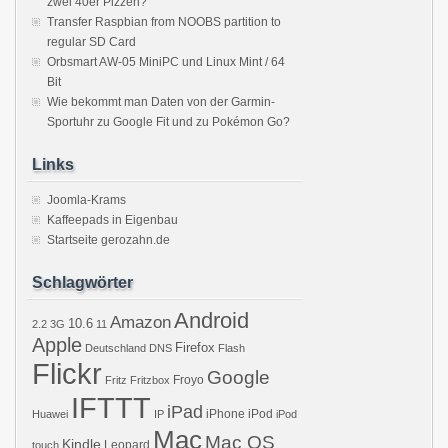
zwei 40er Pizzen?
Transfer Raspbian from NOOBS partition to
regular SD Card
Orbsmart AW-05 MiniPC und Linux Mint / 64
Bit
Wie bekommt man Daten von der Garmin-
Sportuhr zu Google Fit und zu Pokémon Go?
Links
Joomla-Krams
Kaffeepads in Eigenbau
Startseite gerozahn.de
Schlagwörter
Android
Amazon
10.6
2.2
3G
11
Apple
Firefox
Deutschland
DNS
Flash
Flickr
Google
Froyo
Fritz
Fritzbox
IFTTT
iPad
iPhone
iPod
Huawei
IP
iPod
Mac
Mac OS
Kindle
Leopard
touch