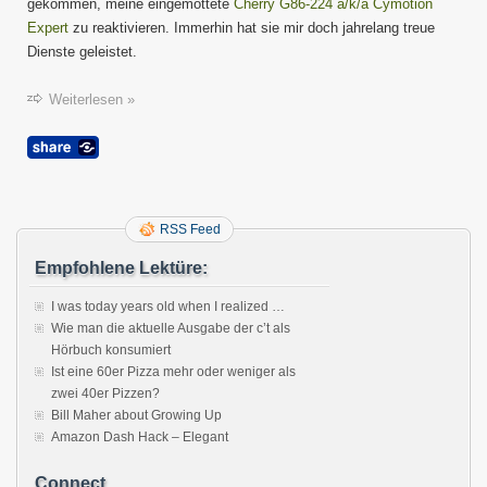
gekommen, meine eingemottete
Cherry G86-224 a/k/a Cymotion
Expert
zu reaktivieren. Immerhin hat sie mir doch jahrelang treue
Dienste geleistet.
Weiterlesen »
RSS Feed
Empfohlene Lektüre:
I was today years old when I realized …
Wie man die aktuelle Ausgabe der c’t als
Hörbuch konsumiert
Ist eine 60er Pizza mehr oder weniger als
zwei 40er Pizzen?
Bill Maher about Growing Up
Amazon Dash Hack – Elegant
Connect