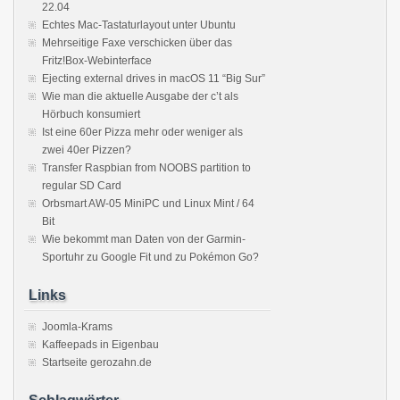
22.04
Echtes Mac-Tastaturlayout unter Ubuntu
Mehrseitige Faxe verschicken über das
Fritz!Box-Webinterface
Ejecting external drives in macOS 11 “Big Sur”
Wie man die aktuelle Ausgabe der c’t als
Hörbuch konsumiert
Ist eine 60er Pizza mehr oder weniger als
zwei 40er Pizzen?
Transfer Raspbian from NOOBS partition to
regular SD Card
Orbsmart AW-05 MiniPC und Linux Mint / 64
Bit
Wie bekommt man Daten von der Garmin-
Sportuhr zu Google Fit und zu Pokémon Go?
Links
Joomla-Krams
Kaffeepads in Eigenbau
Startseite gerozahn.de