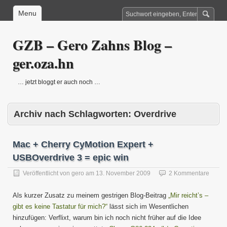
Menu
GZB – Gero Zahns Blog –
ger.oza.hn
… jetzt bloggt er auch noch …
Archiv nach Schlagworten:
Overdrive
Mac + Cherry CyMotion Expert +
USBOverdrive 3 = epic win
Veröffentlicht von
gero
am
13. November 2009
2 Kommentare
Als kurzer Zusatz zu meinem gestrigen Blog-Beitrag
„Mir reicht’s –
gibt es keine Tastatur für mich?“
lässt sich im Wesentlichen
hinzufügen: Verflixt, warum bin ich noch nicht früher auf die Idee