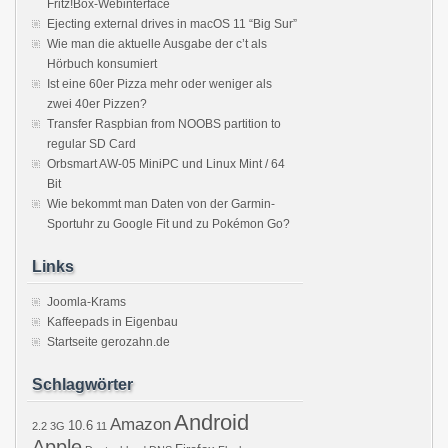
Fritz!Box-Webinterface
Ejecting external drives in macOS 11 “Big Sur”
Wie man die aktuelle Ausgabe der c’t als
Hörbuch konsumiert
Ist eine 60er Pizza mehr oder weniger als
zwei 40er Pizzen?
Transfer Raspbian from NOOBS partition to
regular SD Card
Orbsmart AW-05 MiniPC und Linux Mint / 64
Bit
Wie bekommt man Daten von der Garmin-
Sportuhr zu Google Fit und zu Pokémon Go?
Links
Joomla-Krams
Kaffeepads in Eigenbau
Startseite gerozahn.de
Schlagwörter
Android
Amazon
10.6
2.2
3G
11
Apple