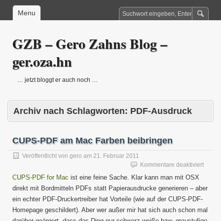
Menu
GZB – Gero Zahns Blog –
ger.oza.hn
… jetzt bloggt er auch noch …
Archiv nach Schlagworten:
PDF-Ausdruck
CUPS-PDF am Mac Farben beibringen
Veröffentlicht von
gero
am
21. Februar 2011
für
Kommentare deaktiviert
CUPS
CUPS-PDF for Mac
ist eine feine Sache. Klar kann man mit OSX
PDF
direkt mit Bordmitteln PDFs statt Papierausdrucke generieren – aber
am
ein echter PDF-Druckertreiber hat Vorteile (wie auf der CUPS-PDF-
Mac
Farbe
Homepage geschildert). Aber wer außer mir hat sich auch schon mal
beibri
darüber geärgert, dass das Ding nur schwarz-weiße bzw. graustufige