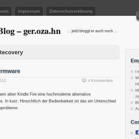
posts
Impressum
Datenschutzerklärung
log – ger.oza.hn
… jetzt bloggt er auch noch …
Recovery
Emp
Firmware
I 
Wi
2012
4 Kommentare
H
Is
em alten Kindle Fire eine hochmoderne alternative
zw
 In kurz: Hinsichtlich der Bedienbarkeit ist das ein Unterschied
Bi
uprobleme.
A
Co