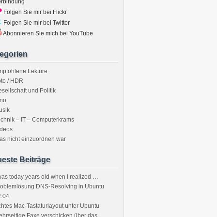
erbindung
Folgen Sie mir bei Flickr
Folgen Sie mir bei Twitter
Abonnieren Sie mich bei YouTube
egorien
mpfohlene Lektüre
to / HDR
sellschaft und Politik
ino
usik
chnik – IT – Computerkrams
ideos
s nicht einzuordnen war
este Beiträge
was today years old when I realized …
roblemlösung DNS-Resolving in Ubuntu
2.04
htes Mac-Tastaturlayout unter Ubuntu
hrseitige Faxe verschicken über das