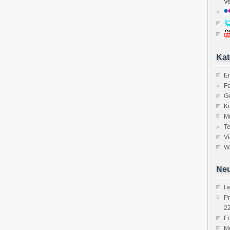
V
Kat
E
Fo
Ge
K
M
Te
V
Wa
Neu
I 
P
2
Ec
Me