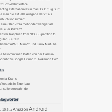
itz!Box-Webinterface
ecting external drives in macOS 11 “Big Sur”
e man die aktuelle Ausgabe der c’t als
örbuch konsumiert
t eine 60er Pizza mehr oder weniger als
ei 40er Pizzen?
ansfer Raspbian from NOOBS partition to
gular SD Card
bsmart AW-05 MiniPC und Linux Mint / 64
t
ie bekommt man Daten von der Garmin-
ortuhr zu Google Fit und zu Pokémon Go?
ks
oomla-Krams
ffeepads in Eigenbau
artseite gerozahn.de
lagwörter
Android
Amazon
10.6
G
11