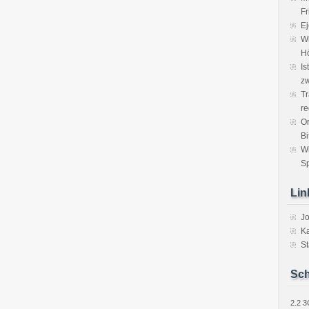
Fr
Ej
Wi
H
Is
zw
Tr
re
Or
Bi
W
Sp
Lin
J
Ka
St
Sch
2.2
3