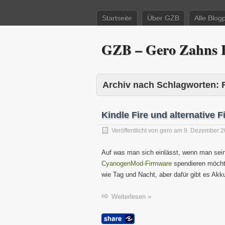
Startseite
Über GZB
Alle Blog
GZB – Gero Zahns B
Archiv nach Schlagworten:
Kindle Fire und alternative 
Veröffentlicht von
gero
am
9. Dezember 
Auf was man sich einlässt, wenn man sein
CyanogenMod-Firmware
spendieren möchte.
wie Tag und Nacht, aber dafür gibt es Akk
Weiterlesen »