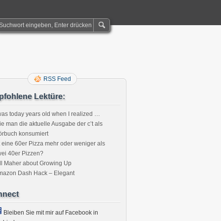
RSS Feed
fohlene Lektüre:
was today years old when I realized …
e man die aktuelle Ausgabe der c’t als
örbuch konsumiert
t eine 60er Pizza mehr oder weniger als
ei 40er Pizzen?
ll Maher about Growing Up
mazon Dash Hack – Elegant
nnect
Bleiben Sie mit mir auf Facebook in