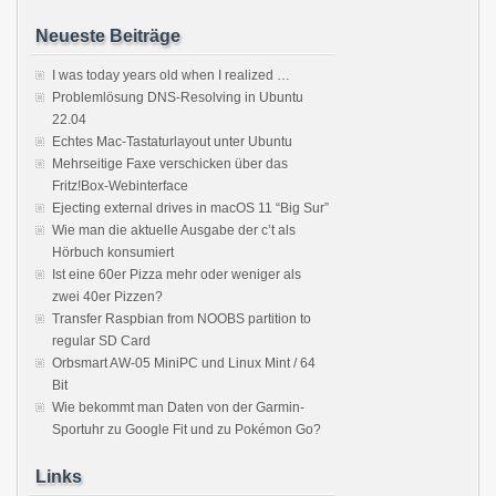
Neueste Beiträge
I was today years old when I realized …
Problemlösung DNS-Resolving in Ubuntu
22.04
Echtes Mac-Tastaturlayout unter Ubuntu
Mehrseitige Faxe verschicken über das
Fritz!Box-Webinterface
Ejecting external drives in macOS 11 “Big Sur”
Wie man die aktuelle Ausgabe der c’t als
Hörbuch konsumiert
Ist eine 60er Pizza mehr oder weniger als
zwei 40er Pizzen?
Transfer Raspbian from NOOBS partition to
regular SD Card
Orbsmart AW-05 MiniPC und Linux Mint / 64
Bit
Wie bekommt man Daten von der Garmin-
Sportuhr zu Google Fit und zu Pokémon Go?
Links