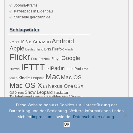
Joomla-Krams
Kaffeepads in Eigenbau
Startseite gerozahn.de
Schlagwörter
Android
Amazon
10.6
2.2
3G
11
Apple
Firefox
Deutschland
DNS
Flash
Flickr
Google
Froyo
Fritz
Fritzbox
IFTTT
iPad
iPhone
iPod
Huawei
IP
iPod
Mac
Mac OS
Kindle
Leopard
touch
Mac OS X
Nexus One
OSX
N1
Snow Leopard
Tastatur
OS X
root
Tastaturlayout
Video
VMware
Update
USB
Vlog
Windows
WiFi
WLAN
YouTube
Diese Website benutzt Cookies zur Unterstützung der
Darstellung und der Bedienung. Weitere Informationen finden
sich im
Impressum
sowie der
Datenschutzerklärung.
Copyright © 2026 GZB – Gero Zahns Blog – ger.oza.hn | Powered by
zBench
a
OK
↑
Nach oben