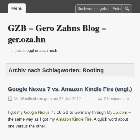
Menu
GZB – Gero Zahns Blog –
ger.oza.hn
… jetzt bloggt er auch noch …
Archiv nach Schlagworten:
Rooting
Google Nexus 7 vs. Amazon Kindle Fire (engl.)
Veröffentlicht von
gero
am
27. Juli 2012
2 Kommentare
I got my
Google Nexus 7
/ 16 GB to Germany through
MyUS.com
–
the same way as I got my
Amazon Kindle Fire
. A quick word about
one versus the other.