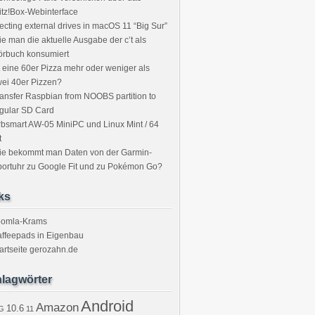
itz!Box-Webinterface
ecting external drives in macOS 11 “Big Sur”
e man die aktuelle Ausgabe der c’t als
örbuch konsumiert
t eine 60er Pizza mehr oder weniger als
ei 40er Pizzen?
ansfer Raspbian from NOOBS partition to
gular SD Card
bsmart AW-05 MiniPC und Linux Mint / 64
t
ie bekommt man Daten von der Garmin-
ortuhr zu Google Fit und zu Pokémon Go?
ks
oomla-Krams
ffeepads in Eigenbau
artseite gerozahn.de
lagwörter
Android
Amazon
10.6
G
11