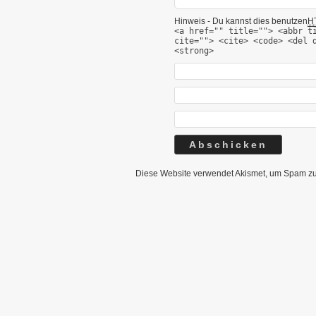
Hinweis - Du kannst dies benutzen
H
<a href="" title=""> <abbr t
cite=""> <cite> <code> <del 
<strong>
Diese Website verwendet Akismet, um Spam zu