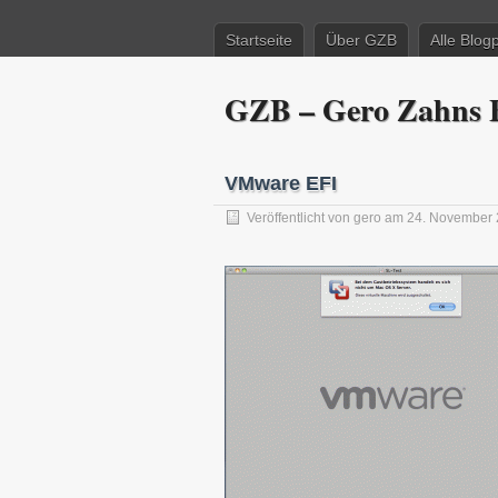
Startseite
Über GZB
Alle Blog
GZB – Gero Zahns B
VMware EFI
Veröffentlicht von
gero
am 24. November 