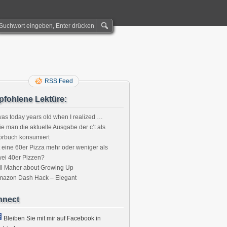
RSS Feed
fohlene Lektüre:
was today years old when I realized …
e man die aktuelle Ausgabe der c’t als
örbuch konsumiert
t eine 60er Pizza mehr oder weniger als
ei 40er Pizzen?
ll Maher about Growing Up
mazon Dash Hack – Elegant
nnect
Bleiben Sie mit mir auf Facebook in