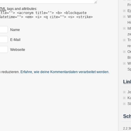
Fr
TML
tags and attributes:
Ej
itle=""> <acronym title=""> <b> <blockquote
Wi
datetime=""> <em> <i> <q cite=""> <s> <strike>
H
Is
Name
zw
E-Mail
Tr
re
Webseite
Or
Bi
W
Sp
 reduzieren.
Erfahre, wie deine Kommentardaten verarbeitet werden.
Lin
J
Ka
St
Sch
2.2
3