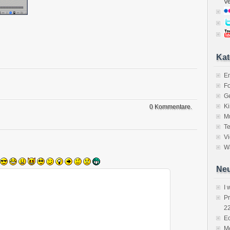
V
Kat
E
Fo
Ge
K
0 Kommentare.
M
Te
V
Wa
Neu
I 
P
2
Ec
Me