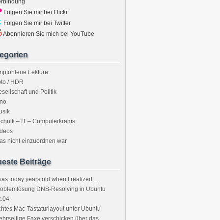
erbindung
Folgen Sie mir bei Flickr
Folgen Sie mir bei Twitter
Abonnieren Sie mich bei YouTube
egorien
mpfohlene Lektüre
to / HDR
sellschaft und Politik
ino
usik
chnik – IT – Computerkrams
ideos
s nicht einzuordnen war
este Beiträge
was today years old when I realized …
roblemlösung DNS-Resolving in Ubuntu
2.04
htes Mac-Tastaturlayout unter Ubuntu
hrseitige Faxe verschicken über das