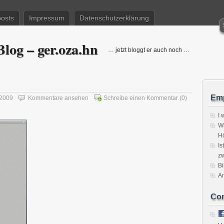
posts
Impressum
Datenschutzerklärung
log – ger.oza.hn
… jetzt bloggt er auch noch …
Emp
2009
Kommentare ansehen
Schreibe einen Kommentar
(0)
I 
Wi
H
Is
zw
Bi
A
Co