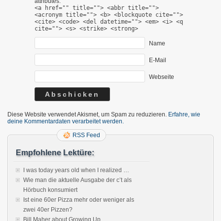
attributes:
<a href="" title=""> <abbr title="">
<acronym title=""> <b> <blockquote cite="">
<cite> <code> <del datetime=""> <em> <i> <q
cite=""> <s> <strike> <strong>
Name
E-Mail
Webseite
Diese Website verwendet Akismet, um Spam zu reduzieren.
Erfahre, wie
deine Kommentardaten verarbeitet werden.
RSS Feed
Empfohlene Lektüre:
I was today years old when I realized …
Wie man die aktuelle Ausgabe der c’t als
Hörbuch konsumiert
Ist eine 60er Pizza mehr oder weniger als
zwei 40er Pizzen?
Bill Maher about Growing Up