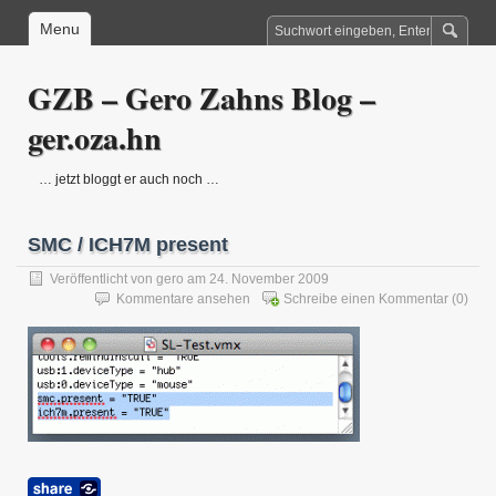
Menu
GZB – Gero Zahns Blog –
ger.oza.hn
… jetzt bloggt er auch noch …
SMC / ICH7M present
Veröffentlicht von
gero
am 24. November 2009
Kommentare ansehen
Schreibe einen Kommentar
(0)