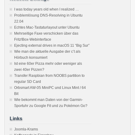
I was today years old when I realized …
Problemlösung DNS-Resolving in Ubuntu
22.04
Echtes Mac-Tastaturlayout unter Ubuntu
Mehrseitige Faxe verschicken über das
Fritz!Box-Webinterface
Ejecting external drives in macOS 11 “Big Sur”
Wie man die aktuelle Ausgabe der c’t als
Hörbuch konsumiert
Ist eine 60er Pizza mehr oder weniger als
zwei 40er Pizzen?
Transfer Raspbian from NOOBS partition to
regular SD Card
Orbsmart AW-05 MiniPC und Linux Mint / 64
Bit
Wie bekommt man Daten von der Garmin-
Sportuhr zu Google Fit und zu Pokémon Go?
Links
Joomla-Krams