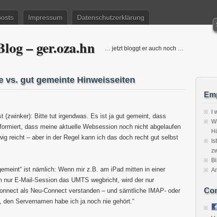
posts
Impressum
Datenschutzerklärung
log – ger.oza.hn
… jetzt bloggt er auch noch …
 vs. gut gemeinte Hinweisseiten
Emp
I 
 (zwinker): Bitte tut irgendwas. Es ist ja gut gemeint, dass
Wi
nformiert, dass meine aktuelle Websession noch nicht abgelaufen
H
g reicht – aber in der Regel kann ich das doch recht gut selbst
Is
zw
Bi
gemeint“ ist nämlich: Wenn mir z.B. am iPad mitten in einer
A
h nur E-Mail-Session das UMTS wegbricht, wird der nur
Co
nnect als Neu-Connect verstanden – und sämtliche IMAP- oder
, den Servernamen habe ich ja noch nie gehört.“