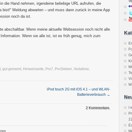
V
n die Hand nehmen, irgendeine beliebige URL aufrufen, die
da bist!“ Meldung abwarten – und muss dann zurück in meine App
ession noch da ist.
oseite abschaltbar. Wenn meine aktuelle Websession noch nicht alle
Kat
 Information. Wenn sie alle ist, ist es früh genug, mich zum
E
Fo
Ge
K
M
t
,
gut gemeint
,
Hinweisseite
,
Pro7
,
ProSieben
,
Vodafone
,
Te
V
Wa
iPod touch 2G mit iOS 4.1 – und WLAN-
Batterieverbrauch
→
Neu
I 
2 Kommentare.
P
2
Ec
tzen
Me