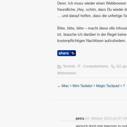
Denn: Ich muss wieder einen Webbrowser i
freundliche „Hey, schön, dass Du wieder 
… und darauf hoffen, dass die unfertige S
Bitte, bitte, bitte – macht diese olle Inf
ist, brauche ich darüber in der Regel keine
kostenpflichtigen Nachlösen aufzufordern.
Technik - IT - Computerkrams
D2
,
gu
Websession
←
iMac + Mini-Tastatur + Magic Tackpad = ?
petra
24. Oktober 2010 um 07:43
versuch doch mal mwconn zu nu