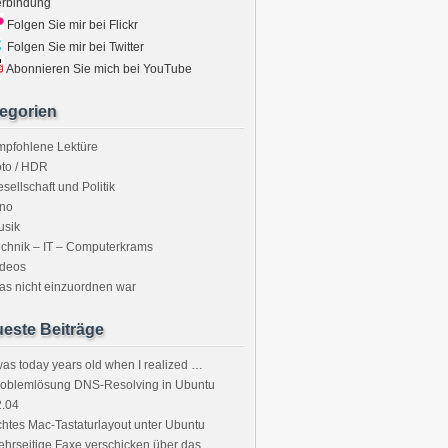
erbindung
Folgen Sie mir bei Flickr
Folgen Sie mir bei Twitter
Abonnieren Sie mich bei YouTube
egorien
mpfohlene Lektüre
to / HDR
sellschaft und Politik
ino
usik
chnik – IT – Computerkrams
ideos
s nicht einzuordnen war
este Beiträge
was today years old when I realized …
roblemlösung DNS-Resolving in Ubuntu
2.04
htes Mac-Tastaturlayout unter Ubuntu
hrseitige Faxe verschicken über das