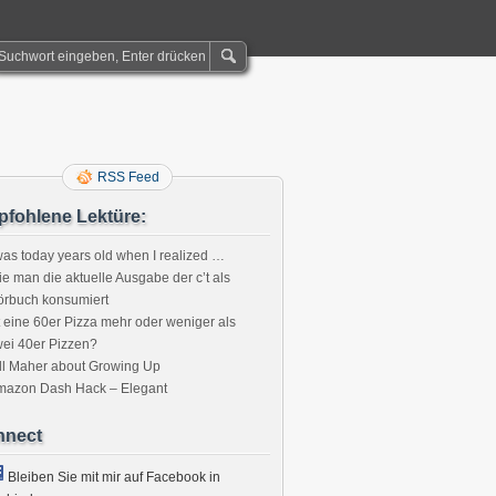
RSS Feed
fohlene Lektüre:
was today years old when I realized …
e man die aktuelle Ausgabe der c’t als
örbuch konsumiert
t eine 60er Pizza mehr oder weniger als
ei 40er Pizzen?
ll Maher about Growing Up
mazon Dash Hack – Elegant
nnect
Bleiben Sie mit mir auf Facebook in