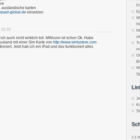
are
Fr
. ausländische karten
Ej
epaid-global.de
einsetzen
Wi
H
 18:28
Is
zw
ich auch nicht wirklich toll. MWconn ist schon Ok. Habe
Ausland mit einer Sim Karte von
http://www.simlystore.com
Tr
oniert. Jetzt hab ich ein iPad und das funktioniert alles
re
Or
Bi
W
Sp
Lin
J
Ka
St
Sch
2.2
3