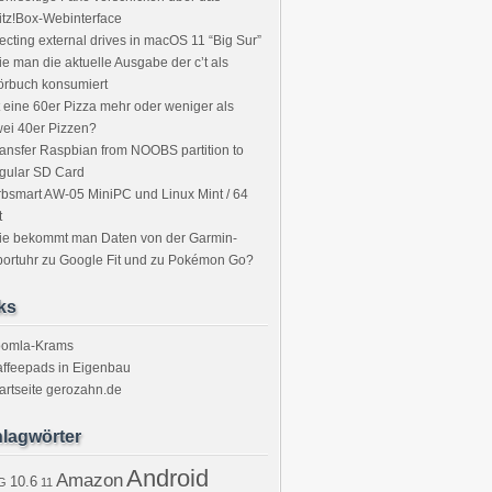
itz!Box-Webinterface
ecting external drives in macOS 11 “Big Sur”
e man die aktuelle Ausgabe der c’t als
örbuch konsumiert
t eine 60er Pizza mehr oder weniger als
ei 40er Pizzen?
ansfer Raspbian from NOOBS partition to
gular SD Card
bsmart AW-05 MiniPC und Linux Mint / 64
t
ie bekommt man Daten von der Garmin-
ortuhr zu Google Fit und zu Pokémon Go?
ks
oomla-Krams
ffeepads in Eigenbau
artseite gerozahn.de
lagwörter
Android
Amazon
10.6
G
11