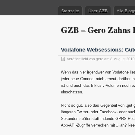
Startseite
Über GZB
Alle Blog
GZB – Gero Zahns B
Vodafone Websessions: Gute
Veröffentlicht von
gero
am 8. August 2010
Wenn das hier irgendwer von Vodafone liest
jeder neue Connect mich erneut darüber i
ist und auch das Inklusiv-Volumen noch ewi
einschätzen.
Nicht so gut, also das Gegenteil von „gut 
längeren Twitter- oder Facebook- oder auc
Sekunden später stattfindende GPRS-Reco
App-API-Zugriffe verrecken mit „Häh? Nee