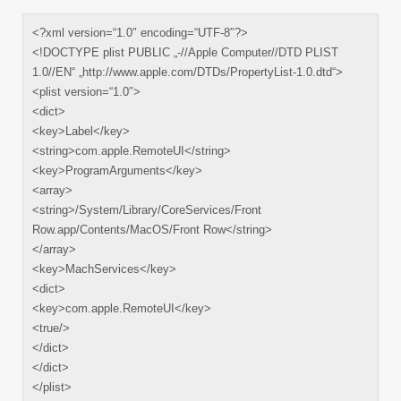
<?xml version=“1.0″ encoding=“UTF-8″?>
<!DOCTYPE plist PUBLIC „-//Apple Computer//DTD PLIST
1.0//EN“ „http://www.apple.com/DTDs/PropertyList-1.0.dtd“>
<plist version=“1.0″>
<dict>
<key>Label</key>
<string>com.apple.RemoteUI</string>
<key>ProgramArguments</key>
<array>
<string>/System/Library/CoreServices/Front
Row.app/Contents/MacOS/Front Row</string>
</array>
<key>MachServices</key>
<dict>
<key>com.apple.RemoteUI</key>
<true/>
</dict>
</dict>
</plist>