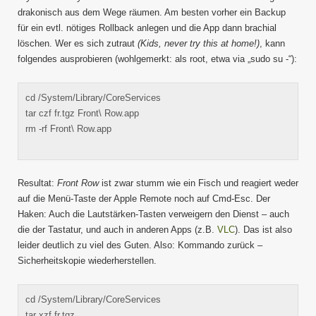
drakonisch aus dem Wege räumen. Am besten vorher ein Backup
für ein evtl. nötiges Rollback anlegen und die App dann brachial
löschen. Wer es sich zutraut
(Kids, never try this at home!)
, kann
folgendes ausprobieren (wohlgemerkt: als root, etwa via „sudo su -“):
cd /System/Library/CoreServices
tar czf fr.tgz Front\ Row.app
rm -rf Front\ Row.app
Resultat:
Front Row
ist zwar stumm wie ein Fisch und reagiert weder
auf die Menü-Taste der Apple Remote noch auf Cmd-Esc. Der
Haken: Auch die Lautstärken-Tasten verweigern den Dienst – auch
die der Tastatur, und auch in anderen Apps (z.B.
VLC
). Das ist also
leider deutlich zu viel des Guten. Also: Kommando zurück –
Sicherheitskopie wiederherstellen.
cd /System/Library/CoreServices
tar xzf fr.tgz