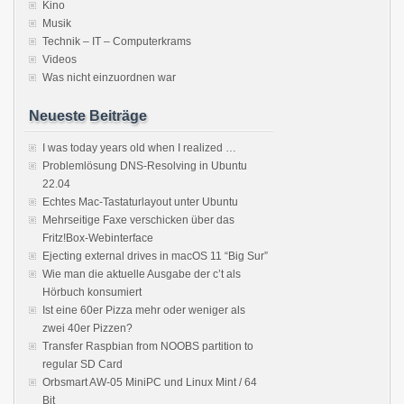
Kino
Musik
Technik – IT – Computerkrams
Videos
Was nicht einzuordnen war
Neueste Beiträge
I was today years old when I realized …
Problemlösung DNS-Resolving in Ubuntu
22.04
Echtes Mac-Tastaturlayout unter Ubuntu
Mehrseitige Faxe verschicken über das
Fritz!Box-Webinterface
Ejecting external drives in macOS 11 “Big Sur”
Wie man die aktuelle Ausgabe der c’t als
Hörbuch konsumiert
Ist eine 60er Pizza mehr oder weniger als
zwei 40er Pizzen?
Transfer Raspbian from NOOBS partition to
regular SD Card
Orbsmart AW-05 MiniPC und Linux Mint / 64
Bit