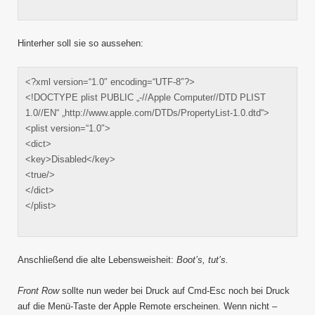
Hinterher soll sie so aussehen:
<?xml version=“1.0″ encoding=“UTF-8″?>
<!DOCTYPE plist PUBLIC „-//Apple Computer//DTD PLIST
1.0//EN“ „http://www.apple.com/DTDs/PropertyList-1.0.dtd“>
<plist version=“1.0″>
<dict>
<key>Disabled</key>
<true/>
</dict>
</plist>
Anschließend die alte Lebensweisheit:
Boot’s, tut’s.
Front Row
sollte nun weder bei Druck auf Cmd-Esc noch bei Druck
auf die Menü-Taste der Apple Remote erscheinen. Wenn nicht –