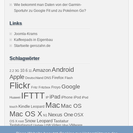
Wie bekommt man Daten von der Garmin-
Sportuhr zu Google Fit und zu Pokémon Go?
Links
Joomla-Krams
Kaffeepads in Eigenbau
Startseite gerozahn.de
Schlagwörter
Android
Amazon
10.6
2.2
3G
11
Apple
Firefox
Deutschland
DNS
Flash
Flickr
Google
Froyo
Fritz
Fritzbox
IFTTT
iPad
iPhone
iPod
Huawei
IP
iPod
Mac
Mac OS
Kindle
Leopard
touch
Mac OS X
Nexus One
OSX
N1
Snow Leopard
Tastatur
OS X
root
Tastaturlayout
Video
VMware
Update
USB
Vlog
Windows
WiFi
WLAN
YouTube