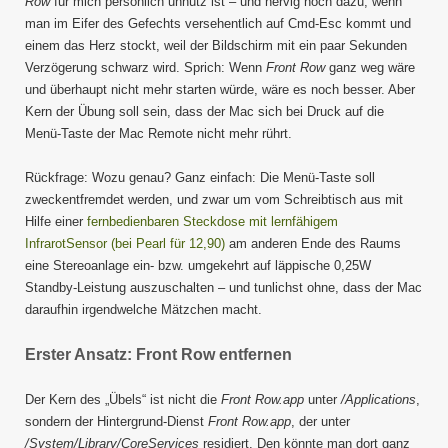
Row
für mich persönlich unnütz ist – und nervig noch dazu, wenn
man im Eifer des Gefechts versehentlich auf Cmd-Esc kommt und
einem das Herz stockt, weil der Bildschirm mit ein paar Sekunden
Verzögerung schwarz wird. Sprich: Wenn
Front Row
ganz weg wäre
und überhaupt nicht mehr starten würde, wäre es noch besser. Aber
Kern der Übung soll sein, dass der Mac sich bei Druck auf die
Menü-Taste der Mac Remote nicht mehr rührt.
Rückfrage: Wozu genau? Ganz einfach: Die Menü-Taste soll
zweckentfremdet werden, und zwar um vom Schreibtisch aus mit
Hilfe einer
fernbedienbaren Steckdose mit lernfähigem
InfrarotSensor (bei Pearl für 12,90)
am anderen Ende des Raums
eine Stereoanlage ein- bzw. umgekehrt auf läppische 0,25W
Standby-Leistung auszuschalten – und tunlichst ohne, dass der Mac
daraufhin irgendwelche Mätzchen macht.
Erster Ansatz: Front Row entfernen
Der Kern des „Übels“ ist nicht die
Front Row.app
unter
/Applications
,
sondern der Hintergrund-Dienst
Front Row.app
, der unter
/System/Library/CoreServices
residiert. Den könnte man dort ganz