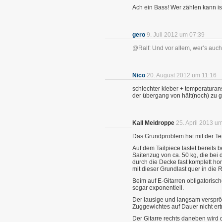
Ach ein Bass! Wer zählen kann ist 
gero
9. Juli 2012 um 07:39
@Ralf: Und vor allem, wer’s auc
Nico
20. August 2012 um 11:16
schlechter kleber + temperaturan
der übergang von hält(noch) zu g
Kall Meidroppe
25. April 2013 u
Das Grundproblem hat mit der Te
Auf dem Tailpiece lastet bereits b
Saitenzug von ca. 50 kg, die bei d
durch die Decke fast komplett hor
mit dieser Grundlast quer in die R
Beim auf E-Gitarren obligatorisc
sogar exponentiell.
Der lausige und langsam verspröd
Zuggewichtes auf Dauer nicht ert
Der Gitarre rechts daneben wird 