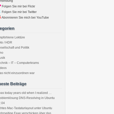
erbindung
Folgen Sie mir bei Flickr
Folgen Sie mir bei Twitter
Abonnieren Sie mich bei YouTube
egorien
mpfohlene Lektüre
to / HDR
sellschaft und Politik
ino
usik
chnik – IT – Computerkrams
ideos
s nicht einzuordnen war
este Beiträge
was today years old when I realized …
roblemlösung DNS-Resolving in Ubuntu
2.04
htes Mac-Tastaturlayout unter Ubuntu
hrseitige Faxe verschicken über das