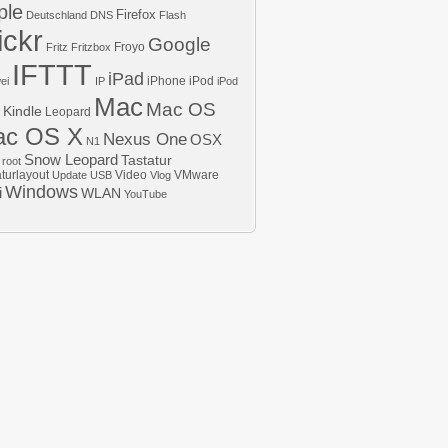
ple
Firefox
Deutschland
DNS
Flash
ickr
Google
Froyo
Fritz
Fritzbox
IFTTT
iPad
iPhone
iPod
ei
IP
iPod
Mac
Mac OS
Kindle
Leopard
ac OS X
Nexus One
OSX
N1
Snow Leopard
Tastatur
root
aturlayout
Video
VMware
Update
USB
Vlog
Windows
i
WLAN
YouTube