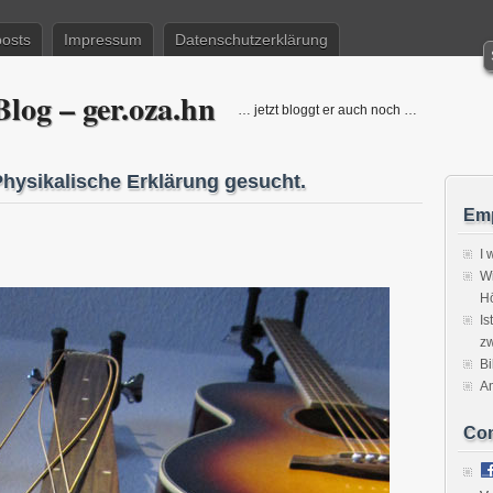
posts
Impressum
Datenschutzerklärung
log – ger.oza.hn
… jetzt bloggt er auch noch …
hysikalische Erklärung gesucht.
Emp
I 
Wi
H
Is
zw
Bi
A
Co