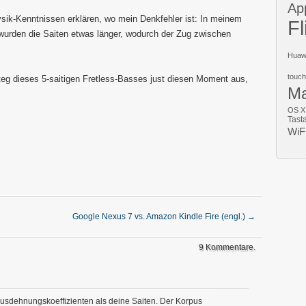
Ap
ysik-Kenntnissen erklären, wo mein Denkfehler ist: In meinem
Fl
urden die Saiten etwas länger, wodurch der Zug zwischen
Huaw
touch
eg dieses 5-saitigen Fretless-Basses just diesen Moment aus,
M
OS X
Tast
WiF
Google Nexus 7 vs. Amazon Kindle Fire (engl.)
→
9 Kommentare.
sdehnungskoeffizienten als deine Saiten. Der Korpus