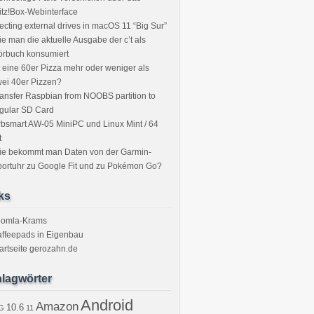
itz!Box-Webinterface
ecting external drives in macOS 11 “Big Sur”
e man die aktuelle Ausgabe der c’t als
örbuch konsumiert
t eine 60er Pizza mehr oder weniger als
ei 40er Pizzen?
ansfer Raspbian from NOOBS partition to
gular SD Card
bsmart AW-05 MiniPC und Linux Mint / 64
t
ie bekommt man Daten von der Garmin-
ortuhr zu Google Fit und zu Pokémon Go?
ks
oomla-Krams
ffeepads in Eigenbau
artseite gerozahn.de
lagwörter
Android
Amazon
10.6
G
11