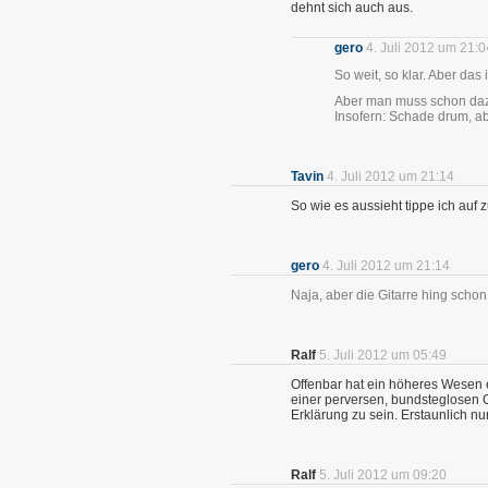
dehnt sich auch aus.
gero
4. Juli 2012 um 21:0
So weit, so klar. Aber das 
Aber man muss schon dazu
Insofern: Schade drum, a
Tavin
4. Juli 2012 um 21:14
So wie es aussieht tippe ich au
gero
4. Juli 2012 um 21:14
Naja, aber die Gitarre hing scho
Ralf
5. Juli 2012 um 05:49
Offenbar hat ein höheres Wesen 
einer perversen, bundsteglosen Gi
Erklärung zu sein. Erstaunlich nur
Ralf
5. Juli 2012 um 09:20