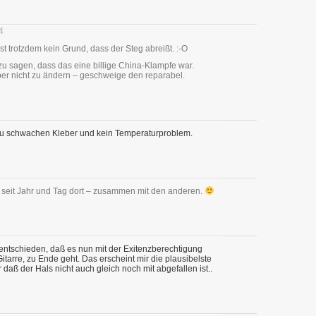
4
ist trotzdem kein Grund, dass der Steg abreißt. :-O
 sagen, dass das eine billige China-Klampfe war.
ber nicht zu ändern – geschweige den reparabel.
f zu schwachen Kleber und kein Temperaturproblem.
n seit Jahr und Tag dort – zusammen mit den anderen.
entschieden, daß es nun mit der Exitenzberechtigung
tarre, zu Ende geht. Das erscheint mir die plausibelste
 daß der Hals nicht auch gleich noch mit abgefallen ist..