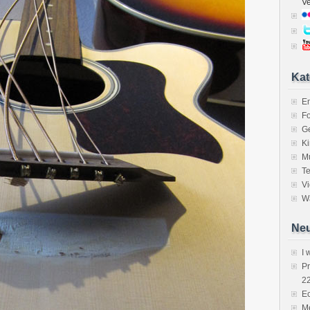
V
Kat
E
Fo
Ge
K
M
Te
V
Wa
Neu
I 
P
2
Ec
Me