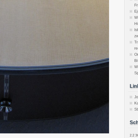
Fr
Ej
Wi
H
Is
zw
Tr
re
Or
Bi
W
Sp
Lin
J
Ka
St
Sch
2.2
3