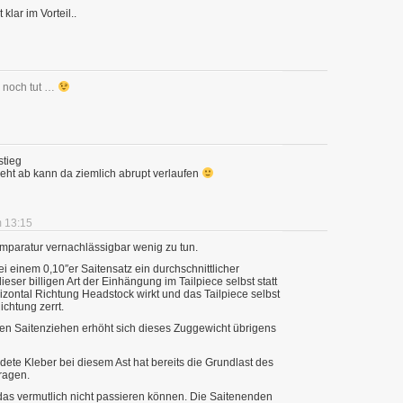
klar im Vorteil..
h noch tut …
stieg
eht ab kann da ziemlich abrupt verlaufen
m 13:15
mparatur vernachlässigbar wenig zu tun.
ei einem 0,10″er Saitensatz ein durchschnittlicher
ieser billigen Art der Einhängung im Tailpiece selbst statt
izontal Richtung Headstock wirkt und das Tailpiece selbst
ichtung zerrt.
hen Saitenziehen erhöht sich dieses Zuggewicht übrigens
ete Kleber bei diesem Ast hat bereits die Grundlast des
ragen.
das vermutlich nicht passieren können. Die Saitenenden