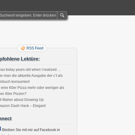
RSS Feed
fohlene Lektüre:
was today years old when I realized …
e man die aktuelle Ausgabe der c’t als
örbuch konsumiert
t eine 60er Pizza mehr oder weniger als
ei 40er Pizzen?
ll Maher about Growing Up
mazon Dash Hack – Elegant
nnect
Bleiben Sie mit mir auf Facebook in