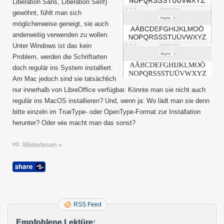
außer
Liberation Sans, Liberation Serif)
von
gewöhnt, fühlt man sich
LibreO
möglicherweise geneigt, sie auch
verwe
anderweitig verwenden zu wollen.
Unter Windows ist das kein
Problem, werden die Schriftarten
doch regulär ins System installiert.
Am Mac jedoch sind sie tatsächlich
nur innerhalb von LibreOffice verfügbar. Könnte man sie nicht auch
regulär ins MacOS installieren? Und, wenn ja: Wo lädt man sie denn
bitte einzeln im TrueType- oder OpenType-Format zur Installation
herunter? Oder wie macht man das sonst?
Weiterlesen »
RSS Feed
Empfohlene Lektüre: