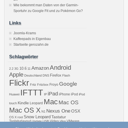
Wie bekommt man Daten von der Garmin-
Sportuhr zu Google Fit und zu Pokémon Go?
Links
Joomla-Krams
Kaffeepads in Eigenbau
Startseite gerozahn.de
Schlagwörter
Android
Amazon
10.6
2.2
3G
11
Apple
Firefox
Deutschland
DNS
Flash
Flickr
Google
Froyo
Fritz
Fritzbox
IFTTT
iPad
iPhone
iPod
Huawei
IP
iPod
Mac
Mac OS
Kindle
Leopard
touch
Mac OS X
Nexus One
OSX
N1
Snow Leopard
Tastatur
OS X
root
Tastaturlayout
Video
VMware
Update
USB
Vlog
Windows
WiFi
WLAN
YouTube