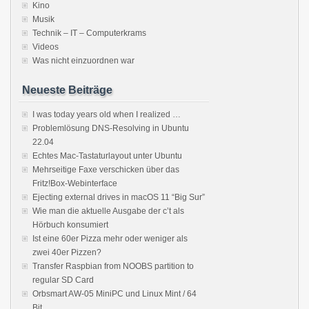
Kino
Musik
Technik – IT – Computerkrams
Videos
Was nicht einzuordnen war
Neueste Beiträge
I was today years old when I realized …
Problemlösung DNS-Resolving in Ubuntu
22.04
Echtes Mac-Tastaturlayout unter Ubuntu
Mehrseitige Faxe verschicken über das
Fritz!Box-Webinterface
Ejecting external drives in macOS 11 “Big Sur”
Wie man die aktuelle Ausgabe der c’t als
Hörbuch konsumiert
Ist eine 60er Pizza mehr oder weniger als
zwei 40er Pizzen?
Transfer Raspbian from NOOBS partition to
regular SD Card
Orbsmart AW-05 MiniPC und Linux Mint / 64
Bit