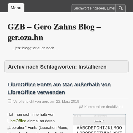
Menu
GZB – Gero Zahns Blog –
ger.oza.hn
… jetzt bloggt er auch noch …
Archiv nach Schlagworten:
Installieren
LibreOffice Fonts am Mac außerhalb von
LibreOffice verwenden
Veröffentlicht von
gero
am
22. März 2019
für
Kommentare deaktiviert
LibreO
Hat man sich innerhalb von
Fonts
LibreOffice
einmal an deren
am
„Liberation“-Fonts (Liberation Mono,
Mac