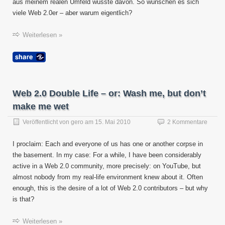
aus meinem realen Umfeld wusste davon. So wünschen es sich
viele Web 2.0er – aber warum eigentlich?
Weiterlesen »
Web 2.0 Double Life – or: Wash me, but don’t
make me wet
Veröffentlicht von
gero
am
15. Mai 2010
2 Kommentare
I proclaim: Each and everyone of us has one or another corpse in
the basement. In my case: For a while, I have been considerably
active in a Web 2.0 community, more precisely: on YouTube, but
almost nobody from my real-life environment knew about it. Often
enough, this is the desire of a lot of Web 2.0 contributors – but why
is that?
Weiterlesen »