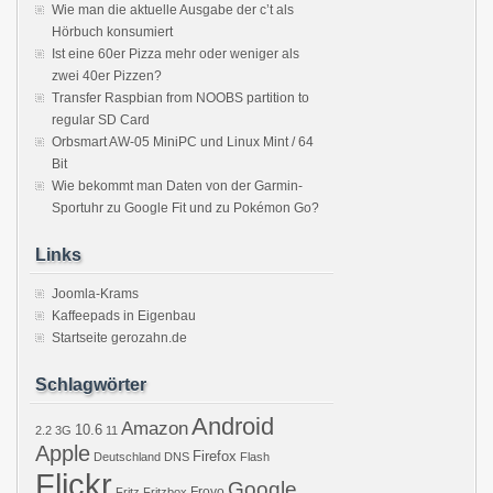
Wie man die aktuelle Ausgabe der c’t als
Hörbuch konsumiert
Ist eine 60er Pizza mehr oder weniger als
zwei 40er Pizzen?
Transfer Raspbian from NOOBS partition to
regular SD Card
Orbsmart AW-05 MiniPC und Linux Mint / 64
Bit
Wie bekommt man Daten von der Garmin-
Sportuhr zu Google Fit und zu Pokémon Go?
Links
Joomla-Krams
Kaffeepads in Eigenbau
Startseite gerozahn.de
Schlagwörter
Android
Amazon
10.6
2.2
3G
11
Apple
Firefox
Deutschland
DNS
Flash
Flickr
Google
Froyo
Fritz
Fritzbox