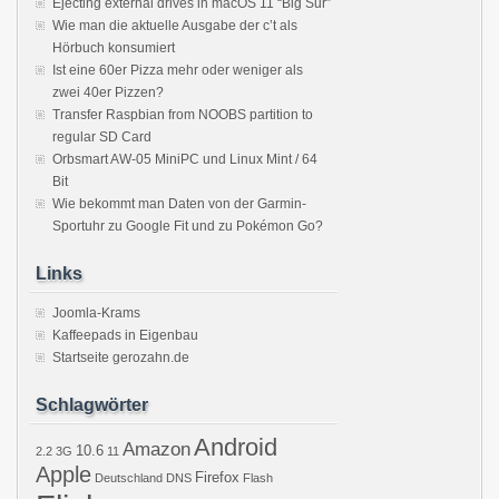
Ejecting external drives in macOS 11 “Big Sur”
Wie man die aktuelle Ausgabe der c’t als
Hörbuch konsumiert
Ist eine 60er Pizza mehr oder weniger als
zwei 40er Pizzen?
Transfer Raspbian from NOOBS partition to
regular SD Card
Orbsmart AW-05 MiniPC und Linux Mint / 64
Bit
Wie bekommt man Daten von der Garmin-
Sportuhr zu Google Fit und zu Pokémon Go?
Links
Joomla-Krams
Kaffeepads in Eigenbau
Startseite gerozahn.de
Schlagwörter
Android
Amazon
10.6
2.2
3G
11
Apple
Firefox
Deutschland
DNS
Flash