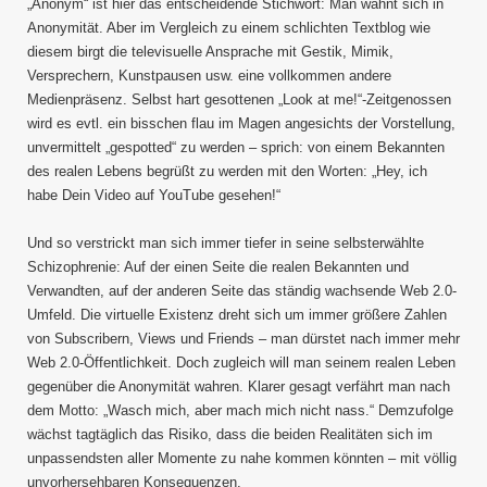
„Anonym“ ist hier das entscheidende Stichwort: Man wähnt sich in
Anonymität. Aber im Vergleich zu einem schlichten Textblog wie
diesem birgt die televisuelle Ansprache mit Gestik, Mimik,
Versprechern, Kunstpausen usw. eine vollkommen andere
Medienpräsenz. Selbst hart gesottenen „Look at me!“-Zeitgenossen
wird es evtl. ein bisschen flau im Magen angesichts der Vorstellung,
unvermittelt „gespotted“ zu werden – sprich: von einem Bekannten
des realen Lebens begrüßt zu werden mit den Worten: „Hey, ich
habe Dein Video auf YouTube gesehen!“
Und so verstrickt man sich immer tiefer in seine selbsterwählte
Schizophrenie: Auf der einen Seite die realen Bekannten und
Verwandten, auf der anderen Seite das ständig wachsende Web 2.0-
Umfeld. Die virtuelle Existenz dreht sich um immer größere Zahlen
von Subscribern, Views und Friends – man dürstet nach immer mehr
Web 2.0-Öffentlichkeit. Doch zugleich will man seinem realen Leben
gegenüber die Anonymität wahren. Klarer gesagt verfährt man nach
dem Motto: „Wasch mich, aber mach mich nicht nass.“ Demzufolge
wächst tagtäglich das Risiko, dass die beiden Realitäten sich im
unpassendsten aller Momente zu nahe kommen könnten – mit völlig
unvorhersehbaren Konsequenzen.