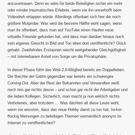
anzuvertrauen. Denn es wäre für beide Beteiligten sicher ein mehr
oder minder traumatisches Erlebnis, wenn sie ihn unverhofft beim
Videodreh ertappen würde. Allerdings offenbart sich hier die noch
größere Mutprobe: Was wird die bessere Hälfte wohl sagen, wenn
man ihr offenbart, dass man auf YouTube einen Haufen neue
virtuelle Freunde gefunden hat, und dass man darüber hinaus noch
sein eigenes Gesicht in Bild und Ton eben dort veröffentlicht? Glück
gehabt: Zweifelndes Erstaunen weicht weitgehender Gleichgültigkeit
– mit tolerierbarem Anteil von Sorge um die Privatsphäre.
In dieser Phase führt das Web 2.0-Mitglied bereits ein Doppelleben.
Die Beichte der Gattin gegenüber war bereits ein schwieriges
Coming-Out. Aber der Rest der Bekannten und Verwandten weiß
noch rein gar nichts davon – und schon gar nicht der Arbeitgeber und
die lieben Kollegen. Sicherlich, man macht ja nun wirklich nichts
Verbotenes, aber trotzdem … Was dächten all diese Leute wohl,
wenn sie wüssten, dass das neue Hobby damit zu tun hat, locker-
flockig Meinungen zu beliebigen Themen vermeintlich anonym im
Internet zu veröffentlichen?