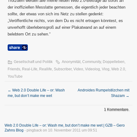
Trotzdem werden alle meine neuen Web 2.0-Beiträge ab sofort an
der inoffiziellen Messlatte gemessen, die eigentlich jeder beachten
sollte, der etwas von sich ins Netz zu stellen gedenkt:
„Veröffentliche nichts, von dem Du es nicht ertragen könntest, es
unverhofft überlebensgroß auf einer Plakatwand an auf einem
belebtem Ort zu sehen.“
Gesellschaft und Politik
Anonymität
,
Community
,
Doppelleben
,
Friends
,
Real-Life
,
Reallife
,
Subscriber
,
Video
,
Videolog
,
Vlog
,
Web 2.0
,
YouTube
←
Web 2.0 Double Life – or: Wash
Androides Rumpelstilzchen mit
me, but don’t make me wet
Shazam
→
1 Kommentare.
Web 2.0 Double Life – or: Wash me, but don’t make me wet | GZB – Gero
Zahns Blog
- pingback on 10. November 2011 um 09:51