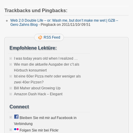
Trackbacks und Pingbacks:
Web 2.0 Double Life – or: Wash me, but don’t make me wet | GZB –
Gero Zahns Blog
- Pingback on 2011/11/10/ 09:51
RSS Feed
Empfohlene Lektüre:
I was today years old when I realized …
Wie man die aktuelle Ausgabe der c’t als
Hörbuch konsumiert
Ist eine 60er Pizza mehr oder weniger als
zwei 40er Pizzen?
Bill Maher about Growing Up
Amazon Dash Hack – Elegant
Connect
Bleiben Sie mit mir auf Facebook in
Verbindung
Folgen Sie mir bei Flickr