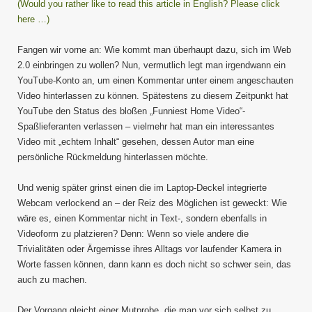
(Would you rather like to read this article in English? Please click
here …)
Fangen wir vorne an: Wie kommt man überhaupt dazu, sich im Web
2.0 einbringen zu wollen? Nun, vermutlich legt man irgendwann ein
YouTube-Konto an, um einen Kommentar unter einem angeschauten
Video hinterlassen zu können. Spätestens zu diesem Zeitpunkt hat
YouTube den Status des bloßen „Funniest Home Video“-
Spaßlieferanten verlassen – vielmehr hat man ein interessantes
Video mit „echtem Inhalt“ gesehen, dessen Autor man eine
persönliche Rückmeldung hinterlassen möchte.
Und wenig später grinst einen die im Laptop-Deckel integrierte
Webcam verlockend an – der Reiz des Möglichen ist geweckt: Wie
wäre es, einen Kommentar nicht in Text-, sondern ebenfalls in
Videoform zu platzieren? Denn: Wenn so viele andere die
Trivialitäten oder Ärgernisse ihres Alltags vor laufender Kamera in
Worte fassen können, dann kann es doch nicht so schwer sein, das
auch zu machen.
Der Vorgang gleicht einer Mutprobe, die man vor sich selbst zu