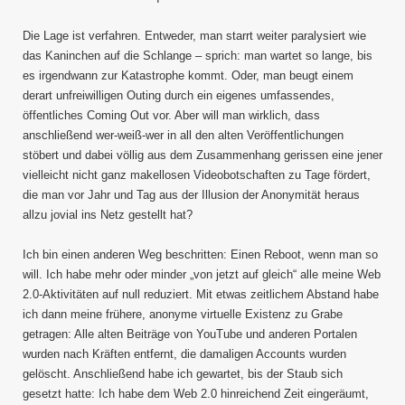
Die Lage ist verfahren. Entweder, man starrt weiter paralysiert wie
das Kaninchen auf die Schlange – sprich: man wartet so lange, bis
es irgendwann zur Katastrophe kommt. Oder, man beugt einem
derart unfreiwilligen Outing durch ein eigenes umfassendes,
öffentliches Coming Out vor. Aber will man wirklich, dass
anschließend wer-weiß-wer in all den alten Veröffentlichungen
stöbert und dabei völlig aus dem Zusammenhang gerissen eine jener
vielleicht nicht ganz makellosen Videobotschaften zu Tage fördert,
die man vor Jahr und Tag aus der Illusion der Anonymität heraus
allzu jovial ins Netz gestellt hat?
Ich bin einen anderen Weg beschritten: Einen Reboot, wenn man so
will. Ich habe mehr oder minder „von jetzt auf gleich“ alle meine Web
2.0-Aktivitäten auf null reduziert. Mit etwas zeitlichem Abstand habe
ich dann meine frühere, anonyme virtuelle Existenz zu Grabe
getragen: Alle alten Beiträge von YouTube und anderen Portalen
wurden nach Kräften entfernt, die damaligen Accounts wurden
gelöscht. Anschließend habe ich gewartet, bis der Staub sich
gesetzt hatte: Ich habe dem Web 2.0 hinreichend Zeit eingeräumt,