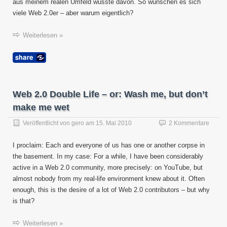
aus meinem realen Umfeld wusste davon. So wünschen es sich
viele Web 2.0er – aber warum eigentlich?
Weiterlesen »
Web 2.0 Double Life – or: Wash me, but don’t
make me wet
Veröffentlicht von
gero
am
15. Mai 2010
2 Kommentare
I proclaim: Each and everyone of us has one or another corpse in
the basement. In my case: For a while, I have been considerably
active in a Web 2.0 community, more precisely: on YouTube, but
almost nobody from my real-life environment knew about it. Often
enough, this is the desire of a lot of Web 2.0 contributors – but why
is that?
Weiterlesen »