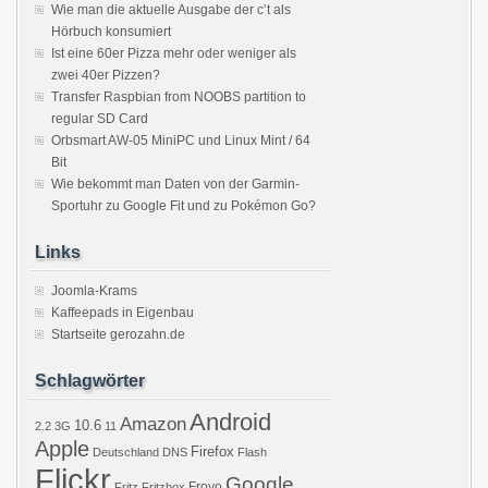
Wie man die aktuelle Ausgabe der c’t als
Hörbuch konsumiert
Ist eine 60er Pizza mehr oder weniger als
zwei 40er Pizzen?
Transfer Raspbian from NOOBS partition to
regular SD Card
Orbsmart AW-05 MiniPC und Linux Mint / 64
Bit
Wie bekommt man Daten von der Garmin-
Sportuhr zu Google Fit und zu Pokémon Go?
Links
Joomla-Krams
Kaffeepads in Eigenbau
Startseite gerozahn.de
Schlagwörter
Android
Amazon
10.6
2.2
3G
11
Apple
Firefox
Deutschland
DNS
Flash
Flickr
Google
Froyo
Fritz
Fritzbox