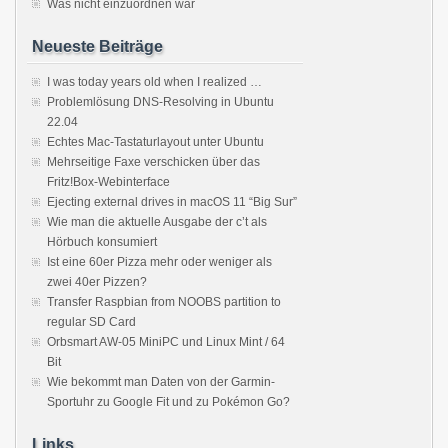
Was nicht einzuordnen war
Neueste Beiträge
I was today years old when I realized …
Problemlösung DNS-Resolving in Ubuntu
22.04
Echtes Mac-Tastaturlayout unter Ubuntu
Mehrseitige Faxe verschicken über das
Fritz!Box-Webinterface
Ejecting external drives in macOS 11 “Big Sur”
Wie man die aktuelle Ausgabe der c’t als
Hörbuch konsumiert
Ist eine 60er Pizza mehr oder weniger als
zwei 40er Pizzen?
Transfer Raspbian from NOOBS partition to
regular SD Card
Orbsmart AW-05 MiniPC und Linux Mint / 64
Bit
Wie bekommt man Daten von der Garmin-
Sportuhr zu Google Fit und zu Pokémon Go?
Links