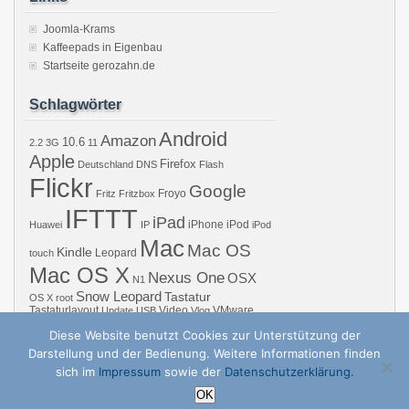
Joomla-Krams
Kaffeepads in Eigenbau
Startseite gerozahn.de
Schlagwörter
Android
Amazon
10.6
2.2
3G
11
Apple
Firefox
Deutschland
DNS
Flash
Flickr
Google
Froyo
Fritz
Fritzbox
IFTTT
iPad
iPhone
iPod
Huawei
IP
iPod
Mac
Mac OS
Kindle
Leopard
touch
Mac OS X
Nexus One
OSX
N1
Snow Leopard
Tastatur
OS X
root
Tastaturlayout
Video
VMware
Update
USB
Vlog
Windows
WiFi
WLAN
YouTube
Diese Website benutzt Cookies zur Unterstützung der
Darstellung und der Bedienung. Weitere Informationen finden
sich im
Impressum
sowie der
Datenschutzerklärung.
Copyright © 2026 GZB – Gero Zahns Blog – ger.oza.hn | Powered by
zBench
a
OK
↑
Nach oben