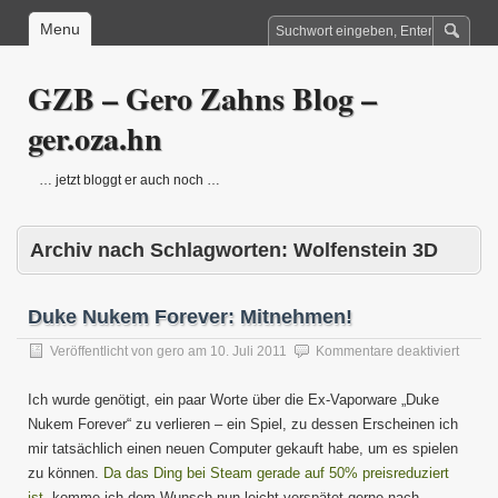
Menu
GZB – Gero Zahns Blog –
ger.oza.hn
… jetzt bloggt er auch noch …
Archiv nach Schlagworten:
Wolfenstein 3D
Duke Nukem Forever: Mitnehmen!
für
Veröffentlicht von
gero
am
10. Juli 2011
Kommentare deaktiviert
Duke
Nuke
Ich wurde genötigt, ein paar Worte über die Ex-Vaporware „Duke
Foreve
Nukem Forever“ zu verlieren – ein Spiel, zu dessen Erscheinen ich
Mitne
mir tatsächlich einen neuen Computer gekauft habe, um es spielen
zu können.
Da das Ding bei Steam gerade auf 50% preisreduziert
ist,
komme ich dem Wunsch nun leicht verspätet gerne nach.